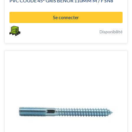
PVC COUDE 45° GRIS BENOR 110MM M / F SN8
Se connecter
Disponibilité