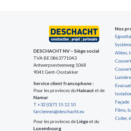
Nos pr
Egoutta
Système
DESCHACHT NV – Siège social
Allées, 
TVA BE 0863771043
Couvert
Antwerpsesteenweg 1068
Couvert
9041 Gent-Oostakker
Lumière
Service client francophone :
Evacuat
Pour les provinces du
Hainaut
et de
Isolatio
Namur
Façade
T +32 (0)71 15 12 10
Films, b
farciennes@deschacht.eu
Coller, 
Pour les provinces de
Liège
et du
Luxembourg