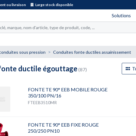
nt ou livraison
Large stock disponible
Solutions
conduites sous pression
Conduites fonte ductiles assainissement
fonte ductile égouttage
Tu
(87)
FONTE TE 90° EEB MOBILE ROUGE
350/100 PN/16
FTEEB3510MR
FONTE TE 90° EEB FIXE ROUGE
250/250 PN10