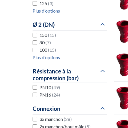
125
(3)
Plus d'options
Ø 2 (DN)
150
(15)
80
(7)
100
(15)
Plus d'options
Résistance à la
compression (bar)
PN10
(49)
PN16
(24)
Connexion
3x manchon
(28)
2x manchon/bout mâle
(9)