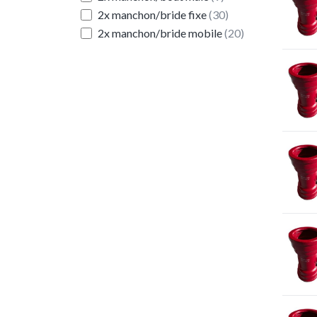
2x manchon/bride fixe
(30)
2x manchon/bride mobile
(20)