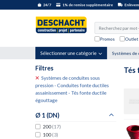
24/7
1% de remise supplémentaire
Enlèveme
Promos
Outlet
Sélectionner une catégorie
Systèmes de 
Filtres
Tés 
Systèmes de conduites sous
pression - Conduites fonte ductiles
assainissement - Tés fonte ductile
égouttage
Ø 1 (DN)
200
(17)
100
(3)