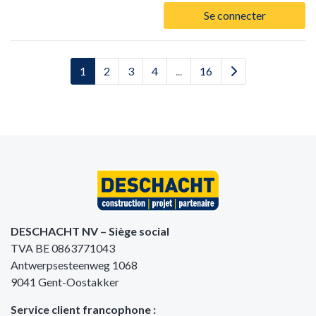
Se connecter
1
2
3
4
...
16
DESCHACHT NV – Siège social
TVA BE 0863771043
Antwerpsesteenweg 1068
9041 Gent-Oostakker
Service client francophone :