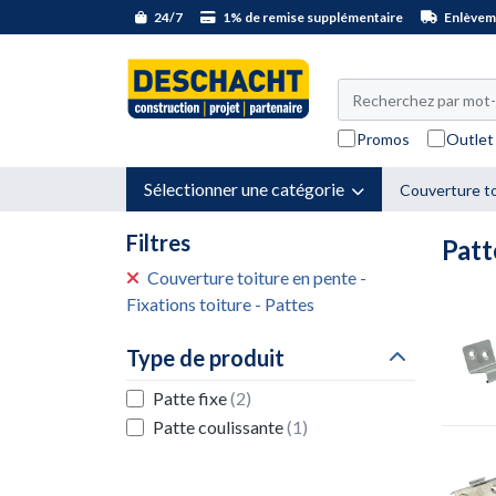
24/7
1% de remise supplémentaire
Enlèveme
Promos
Outlet
Sélectionner une catégorie
Couverture to
Filtres
Patt
Couverture toiture en pente -
Fixations toiture - Pattes
Type de produit
Patte fixe
(2)
Patte coulissante
(1)