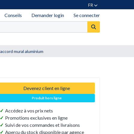
FR
Conseils
Demander login
Se connecter
 raccord mural aluminium
Devenez client en ligne
Produit hors ligne
✓
Accédez à vos prix nets
✓
Promotions exclusives en ligne
✓
Suivi de vos commandes et livraisons
✓
Aperçu du stock disponible par agence