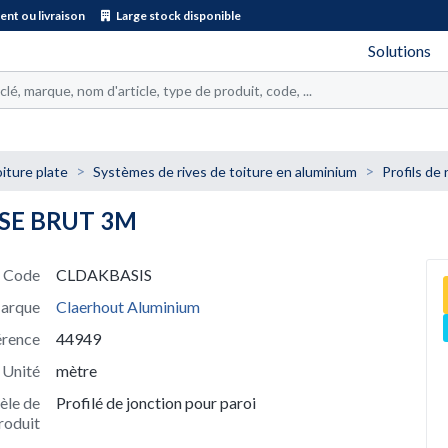
nt ou livraison
Large stock disponible
Solutions
iture plate
Systèmes de rives de toiture en aluminium
Profils de
ASE BRUT 3M
Code
CLDAKBASIS
arque
Claerhout Aluminium
érence
44949
Unité
mètre
le de
Profilé de jonction pour paroi
roduit