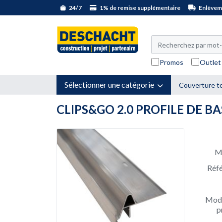
24/7
1% de remise supplémentaire
Enlèveme
Promos
Outlet
Sélectionner une catégorie
Couverture to
CLIPS&GO 2.0 PROFILE DE B
M
Réf
Modè
p