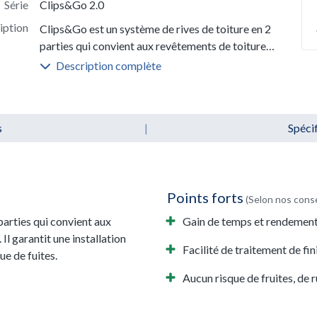
Série
Clips&Go 2.0
iption
Clips&Go est un système de rives de toiture en 2
parties qui convient aux revêtements de toiture
en EPDM de 1,2 à 2,5 mm. Il garantit une
Description complète
installation rapide et facile et réduit
considérablement le risque de fuites.
s
|
Spéci
Points forts
(Selon nos conse
parties qui convient aux
Gain de temps et rendement
l garantit une installation
Facilité de traitement de fin
ue de fuites.
Aucun risque de fruites, de 