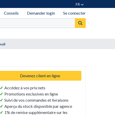
FR
Conseils
Demander login
Se connecter
wall
Devenez client en ligne
✓
Accédez à vos prix nets
✓
Promotions exclusives en ligne
✓
Suivi de vos commandes et livraisons
✓
Aperçu du stock disponible par agence
✓
1% de remise supplémentaire sur les