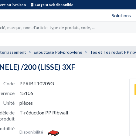
nt ou livraison
Large stock disponible
Solutions
 terrassement
Egouttage Polypropylène
Tés et Tés réduit PP rib
ELE) /200 (LISSE) 3XF
Code
PPRIBT10209G
férence
15106
Unité
pièces
èle de
T-réduction PP Ribwall
produit
nibilité
Disponibilité