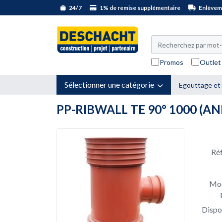
24/7
1% de remise supplémentaire
Enlèveme
Promos
Outlet
Sélectionner une catégorie
Egouttage et
PP-RIBWALL TE 90° 1000 (ANN
Ré
Mod
Dispo