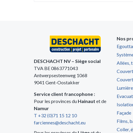
Nos pr
Egoutta
Système
DESCHACHT NV – Siège social
Allées, 
TVA BE 0863771043
Couvert
Antwerpsesteenweg 1068
Couvert
9041 Gent-Oostakker
Lumière
Service client francophone :
Evacuat
Pour les provinces du
Hainaut
et de
Isolatio
Namur
Façade
T +32 (0)71 15 12 10
Films, b
farciennes@deschacht.eu
Coller, 
Pour les provinces de
Liège
et du