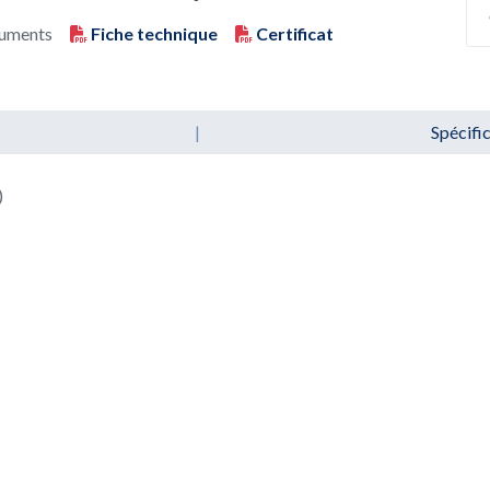
uments
Fiche technique
Certificat
|
Spécifi
)