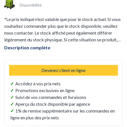
Disponibilité
*Le prix indiqué n'est valable que pour le stock actuel. Si vous
souhaitez commander plus que le stock disponible, veuillez
nous contacter. Le stock affiché peut également différer
légèrement du stock physique. Si cette situation se produit,
elle sera communiquée avant la livraison ou l'enlèvement. Le
Description complète
prix de vente ne s'applique qu'au stock physique. Enfin, cet
article ne peut être retourné après l'achat.*
Devenez client en ligne
✓
Accédez à vos prix nets
✓
Promotions exclusives en ligne
✓
Suivi de vos commandes et livraisons
✓
Aperçu du stock disponible par agence
✓
1% de remise supplémentaire sur les commandes en
ligne en plus des prix nets