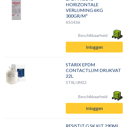
HORIZONTALE
VERLIJMING 6KG
300GR/M²
KS1436
Beschikbaarheid
Inloggen
STARIX EPDM
CONTACTLIJM DRUKVAT
22L
STXLIJM22
Beschikbaarheid
Inloggen
RESISTIT G SK KIT 290ML