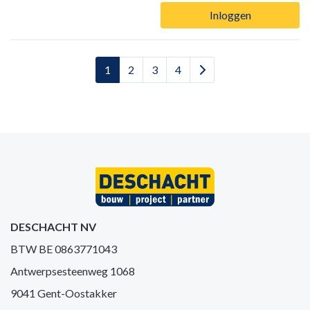
Inloggen
1
2
3
4
DESCHACHT NV
BTW BE 0863771043
Antwerpsesteenweg 1068
9041 Gent-Oostakker