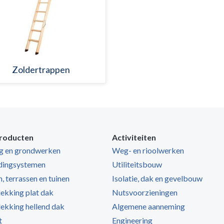
Zoldertrappen
roducten
Activiteiten
ng en grondwerken
Weg- en rioolwerken
dingsystemen
Utiliteitsbouw
, terrassen en tuinen
Isolatie, dak en gevelbouw
kking plat dak
Nutsvoorzieningen
kking hellend dak
Algemene aanneming
t
Engineering