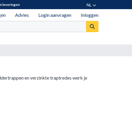
NL
n leveringen
gen
Advies
Login aanvragen
Inloggen
oldertrappen en verzinkte traptredes werk je