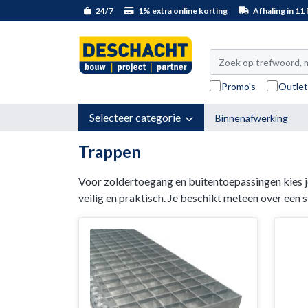
24/7
1% extra online korting
Afhaling in 11 f
Promo's
Outle
Selecteer categorie
Binnenafwerking
Trappen
Voor zoldertoegang en buitentoepassingen kies je
veilig en praktisch. Je beschikt meteen over een 