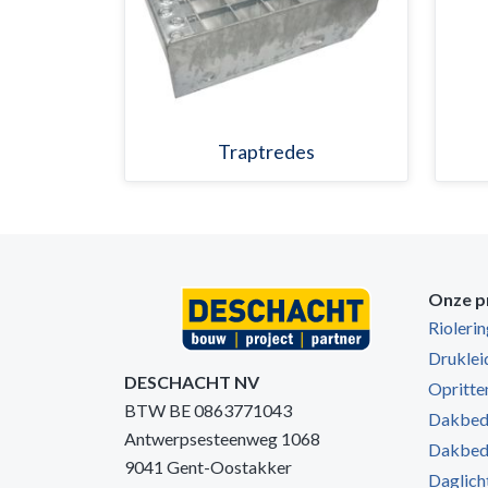
Traptredes
Onze p
Rioleri
Druklei
DESCHACHT NV
Opritten
BTW BE 0863771043
Dakbede
Antwerpsesteenweg 1068
Dakbede
9041 Gent-Oostakker
Daglich