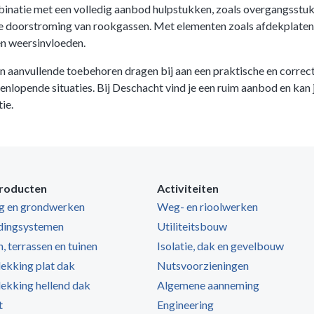
ombinatie met een volledig aanbod hulpstukken, zoals overgangsstu
tte doorstroming van rookgassen. Met elementen zoals afdekplate
gen weersinvloeden.
 aanvullende toebehoren dragen bij aan een praktische en correct
lopende situaties. Bij Deschacht vind je een ruim aanbod en kan 
ie.
roducten
Activiteiten
ng en grondwerken
Weg- en rioolwerken
dingsystemen
Utiliteitsbouw
, terrassen en tuinen
Isolatie, dak en gevelbouw
kking plat dak
Nutsvoorzieningen
kking hellend dak
Algemene aanneming
t
Engineering