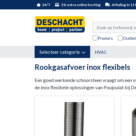
24/7
1% extra online korting
Afhaling in 11 f
Promo's
Outle
Selecteer categorie
HVAC
Rookgasafvoer inox flexibels
Een goed werkende schoorsteen vraagt om een sys
de inox flexibele oplossingen van Poujoulat bij D