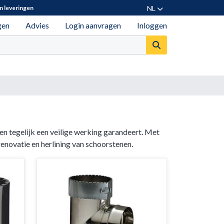
NL
n leveringen
gen
Advies
Login aanvragen
Inloggen
n tegelijk een veilige werking garandeert. Met
renovatie en herlining van schoorstenen.