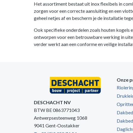
Het assortiment bestaat uit inox flexibels in c
zorgen voor een correcte aansluiting en een vlo
geheel netjes af en bescherm je de installatie te
Ook specifieke onderdelen zoals houten kogels en
ontworpen voor een betrouwbare werking in uiteen
verder werkt aan een conforme en veilige installat
Onze p
Rioleri
Druklei
DESCHACHT NV
Opritten
BTW BE 0863771043
Dakbede
Antwerpsesteenweg 1068
Dakbede
9041 Gent-Oostakker
Daglich