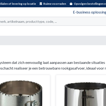
ilialen of levering op locatie
Ruime voorraden
Opvolgen bestellingen e
E-business oplossin
t
teem dat zich eenvoudig laat aanpassen aan bestaande situaties e
eschacht realiseer je een betrouwbare rookgasafvoer, ideaal voor 