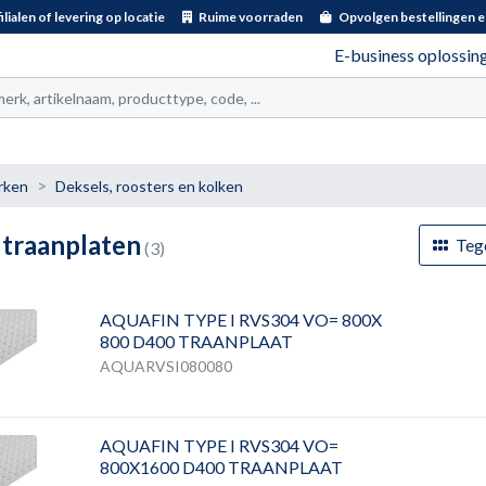
ilialen of levering op locatie
Ruime voorraden
Opvolgen bestellingen e
E-business oplossin
t
rken
Deksels, roosters en kolken
traanplaten
Teg
(3)
AQUAFIN TYPE I RVS304 VO= 800X
800 D400 TRAANPLAAT
AQUARVSI080080
AQUAFIN TYPE I RVS304 VO=
800X1600 D400 TRAANPLAAT