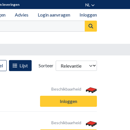
NL
n leveringen
gen
Advies
Login aanvragen
Inloggen
el
Lijst
Sorteer
Beschikbaarheid
Inloggen
Beschikbaarheid