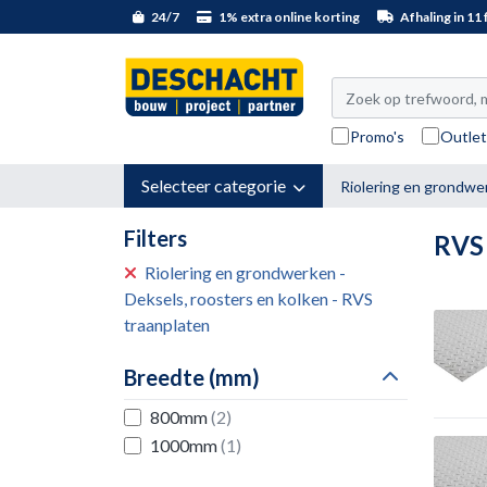
24/7
1% extra online korting
Afhaling in 11 f
Promo's
Outle
Selecteer categorie
Riolering en grondwe
Filters
RVS 
Riolering en grondwerken -
Deksels, roosters en kolken - RVS
traanplaten
Breedte (mm)
800mm
(2)
1000mm
(1)