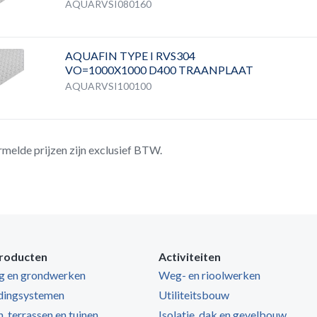
AQUARVSI080160
AQUAFIN TYPE I RVS304
VO=1000X1000 D400 TRAANPLAAT
AQUARVSI100100
rmelde prijzen zijn exclusief BTW.
roducten
Activiteiten
ng en grondwerken
Weg- en rioolwerken
dingsystemen
Utiliteitsbouw
, terrassen en tuinen
Isolatie, dak en gevelbouw