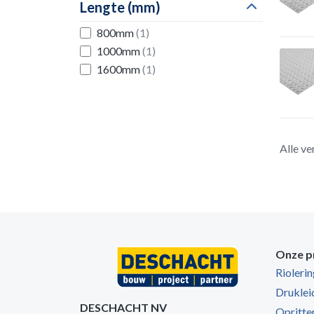
Lengte (mm)
800mm
(1)
1000mm
(1)
1600mm
(1)
Alle ve
Onze p
Rioleri
Druklei
DESCHACHT NV
Opritten