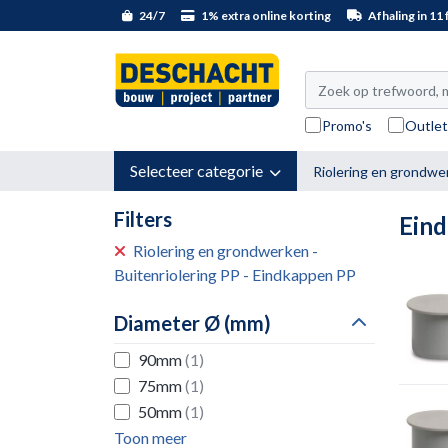
24/7
1% extra online korting
Afhaling in 11 f
Promo's
Outle
Selecteer categorie
Riolering en grondwe
Filters
Ein
Riolering en grondwerken -
Buitenriolering PP - Eindkappen PP
Diameter Ø (mm)
90mm
(1)
75mm
(1)
50mm
(1)
Toon meer