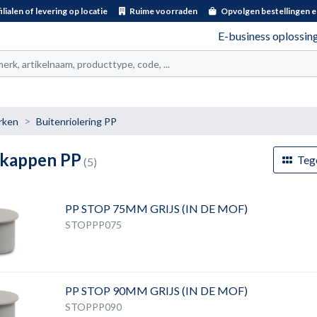
ilialen of levering op locatie
Ruime voorraden
Opvolgen bestellingen e
E-business oplossin
t
rken
Buitenriolering PP
dkappen PP
Teg
(5)
PP STOP 75MM GRIJS (IN DE MOF)
STOPPP075
PP STOP 90MM GRIJS (IN DE MOF)
STOPPP090