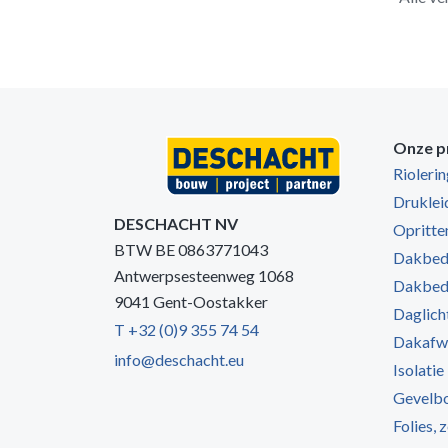
Onze p
Rioleri
Druklei
DESCHACHT NV
Opritten
BTW BE 0863771043
Dakbede
Antwerpsesteenweg 1068
Dakbede
9041 Gent-Oostakker
Daglich
T +32 (0)9 355 74 54
Dakafw
info@deschacht.eu
Isolatie
Gevelb
Folies, 