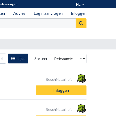
NL
n leveringen
gen
Advies
Login aanvragen
Inloggen
el
Lijst
Sorteer
Beschikbaarheid
Inloggen
Beschikbaarheid