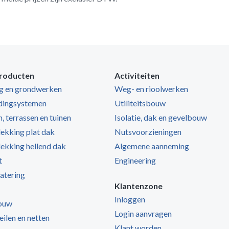
roducten
Activiteiten
ng en grondwerken
Weg- en rioolwerken
dingsystemen
Utiliteitsbouw
, terrassen en tuinen
Isolatie, dak en gevelbouw
kking plat dak
Nutsvoorzieningen
kking hellend dak
Algemene aanneming
t
Engineering
atering
Klantenzone
Inloggen
ouw
Login aanvragen
zeilen en netten
Klant worden