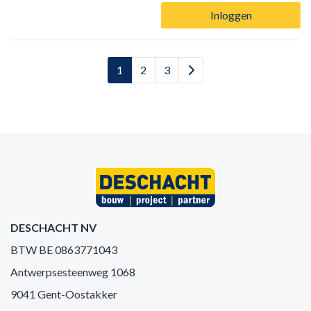
Inloggen
1
2
3
DESCHACHT NV
BTW BE 0863771043
Antwerpsesteenweg 1068
9041 Gent-Oostakker