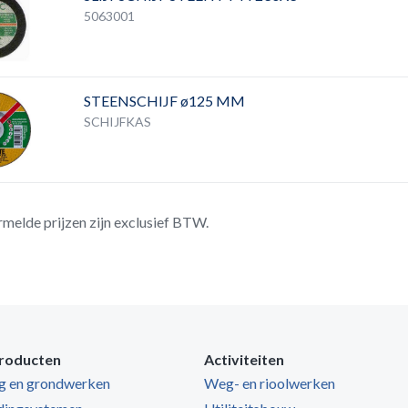
5063001
STEENSCHIJF ø125 MM
SCHIJFKAS
rmelde prijzen zijn exclusief BTW.
roducten
Activiteiten
ng en grondwerken
Weg- en rioolwerken