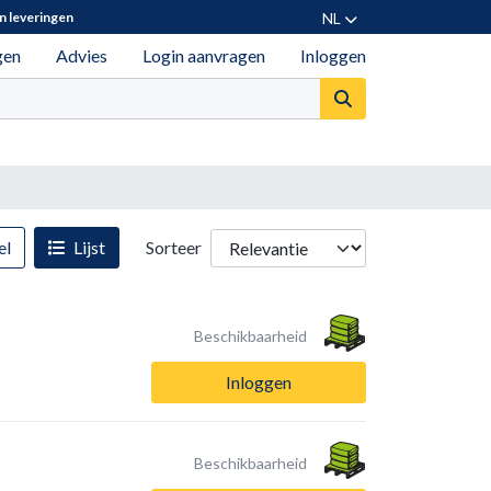
NL
n leveringen
gen
Advies
Login aanvragen
Inloggen
el
Lijst
Sorteer
Beschikbaarheid
Inloggen
Beschikbaarheid