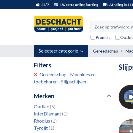
24/7
1% extra online korting
Afhaling in 11 f
Promo's
Outle
Selecteer categorie
Gereedschap
Mac
Filters
Slij
Gereedschap - Machines en
toebehoren - Slijpschijven
Merken
Outilac
(5)
InterDiamant
(1)
Rhodius
(1)
Tyrolit
(1)