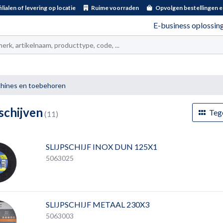
ilialen of levering op locatie
Ruime voorraden
Opvolgen bestellingen e
E-business oplossin
t
hines en toebehoren
pschijven
Teg
(11)
SLIJPSCHIJF INOX DUN 125X1
5063025
SLIJPSCHIJF METAAL 230X3
5063003