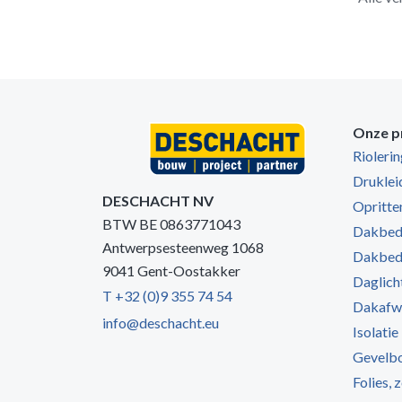
Onze p
Rioleri
Druklei
DESCHACHT NV
Opritten
BTW BE 0863771043
Dakbede
Antwerpsesteenweg 1068
Dakbede
9041 Gent-Oostakker
Daglich
T +32 (0)9 355 74 54
Dakafw
info@deschacht.eu
Isolatie
Gevelb
Folies, 