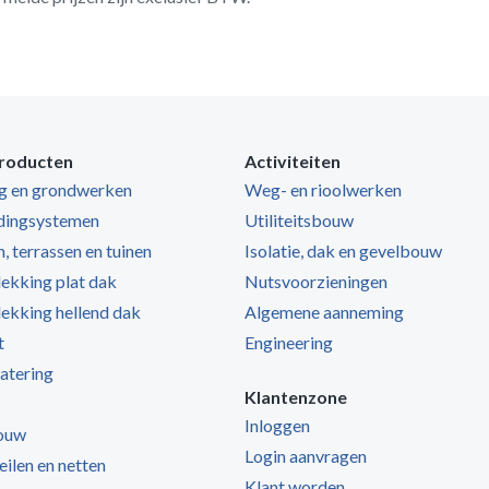
roducten
Activiteiten
ng en grondwerken
Weg- en rioolwerken
dingsystemen
Utiliteitsbouw
, terrassen en tuinen
Isolatie, dak en gevelbouw
kking plat dak
Nutsvoorzieningen
kking hellend dak
Algemene aanneming
t
Engineering
atering
Klantenzone
Inloggen
ouw
Login aanvragen
zeilen en netten
Klant worden