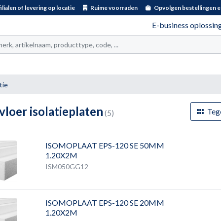
ilialen of levering op locatie
Ruime voorraden
Opvolgen bestellingen e
E-business oplossin
t
tie
vloer isolatieplaten
Teg
(5)
ISOMOPLAAT EPS-120 SE 50MM
1.20X2M
ISM050GG12
ISOMOPLAAT EPS-120 SE 20MM
1.20X2M