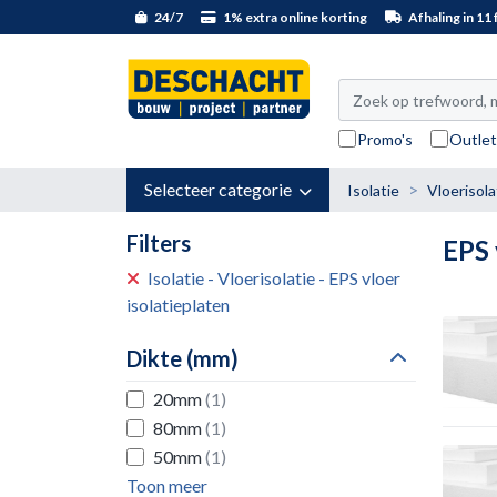
24/7
1% extra online korting
Afhaling in 11 f
Promo's
Outle
Selecteer categorie
Isolatie
Vloerisola
Filters
EPS 
Isolatie - Vloerisolatie - EPS vloer
isolatieplaten
Dikte (mm)
20mm
(1)
80mm
(1)
50mm
(1)
Toon meer