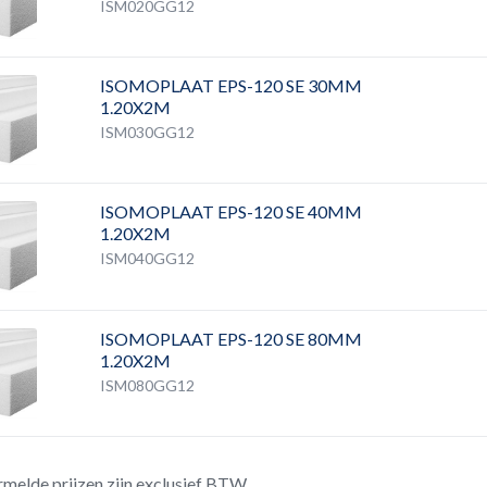
ISM020GG12
ISOMOPLAAT EPS-120 SE 30MM
1.20X2M
ISM030GG12
ISOMOPLAAT EPS-120 SE 40MM
1.20X2M
ISM040GG12
ISOMOPLAAT EPS-120 SE 80MM
1.20X2M
ISM080GG12
rmelde prijzen zijn exclusief BTW.