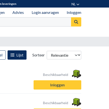
NL
n leveringen
gen
Advies
Login aanvragen
Inloggen
el
Lijst
Sorteer
Beschikbaarheid
Inloggen
Beschikbaarheid