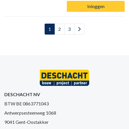
Inloggen
1
2
3
DESCHACHT NV
BTW BE 0863771043
Antwerpsesteenweg 1068
9041 Gent-Oostakker