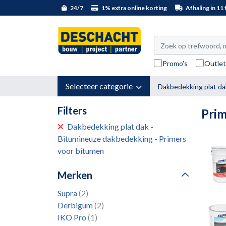
24/7
1% extra online korting
Afhaling in 11 f
Promo's
Outle
Selecteer categorie
Dakbedekking plat da
Filters
Prim
Dakbedekking plat dak -
Bitumineuze dakbedekking - Primers
voor bitumen
Merken
Supra
(2)
Derbigum
(2)
IKO Pro
(1)