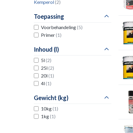
Kemperol
(2)
Toepassing
Voorbehandeling
(5)
Primer
(1)
Inhoud (l)
5l
(2)
25l
(2)
20l
(1)
4l
(1)
Gewicht (kg)
10kg
(1)
1kg
(1)