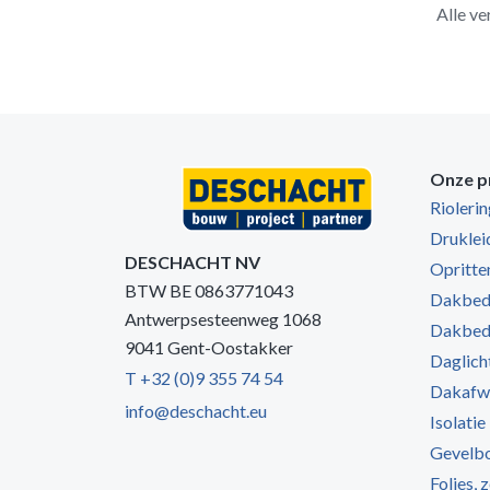
Alle ve
Onze p
Rioleri
Druklei
DESCHACHT NV
Opritten
BTW BE 0863771043
Dakbede
Antwerpsesteenweg 1068
Dakbede
9041 Gent-Oostakker
Daglich
T +32 (0)9 355 74 54
Dakafw
info@deschacht.eu
Isolatie
Gevelb
Folies, 