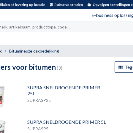
ilialen of levering op locatie
Ruime voorraden
Opvolgen bestellingen e
E-business oplossin
t
k
Bitumineuze dakbedekking
ers voor bitumen
Teg
(9)
SUPRA SNELDROGENDE PRIMER
25L
SUPRASP25
SUPRA SNELDROGENDE PRIMER 5L
SUPRASP5