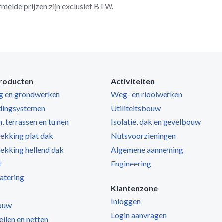
rmelde prijzen zijn exclusief BTW.
roducten
Activiteiten
ng en grondwerken
Weg- en rioolwerken
dingsystemen
Utiliteitsbouw
, terrassen en tuinen
Isolatie, dak en gevelbouw
kking plat dak
Nutsvoorzieningen
kking hellend dak
Algemene aanneming
t
Engineering
atering
Klantenzone
Inloggen
ouw
Login aanvragen
zeilen en netten