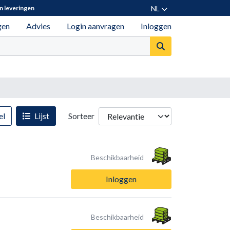
NL
n leveringen
gen
Advies
Login aanvragen
Inloggen
el
Lijst
Sorteer
Beschikbaarheid
Inloggen
Beschikbaarheid