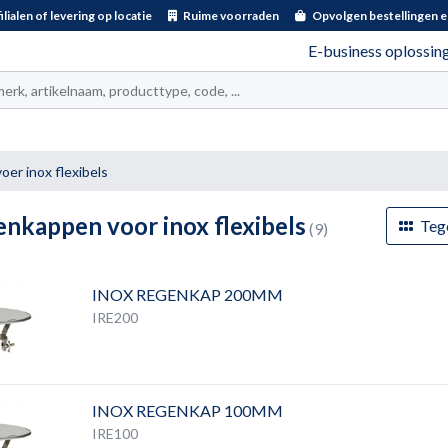
ilialen of levering op locatie
Ruime voorraden
Opvolgen bestellingen e
E-business oplossin
t
er inox flexibels
nkappen voor inox flexibels
Teg
(9)
INOX REGENKAP 200MM
IRE200
INOX REGENKAP 100MM
IRE100