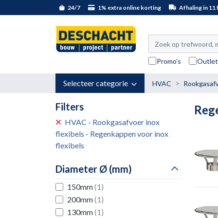
24/7
1% extra online korting
Afhaling in 11 f
Promo's
Outle
Selecteer categorie
HVAC
Rookgasafvo
Filters
Rege
HVAC - Rookgasafvoer inox
flexibels - Regenkappen voor inox
flexibels
Diameter Ø (mm)
150mm
(1)
200mm
(1)
130mm
(1)