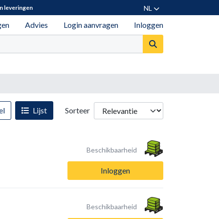
NL
n leveringen
gen
Advies
Login aanvragen
Inloggen
el
Lijst
Sorteer
Beschikbaarheid
Inloggen
Beschikbaarheid