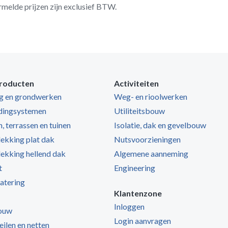
rmelde prijzen zijn exclusief BTW.
roducten
Activiteiten
ng en grondwerken
Weg- en rioolwerken
dingsystemen
Utiliteitsbouw
, terrassen en tuinen
Isolatie, dak en gevelbouw
kking plat dak
Nutsvoorzieningen
kking hellend dak
Algemene aanneming
t
Engineering
atering
Klantenzone
Inloggen
ouw
Login aanvragen
zeilen en netten