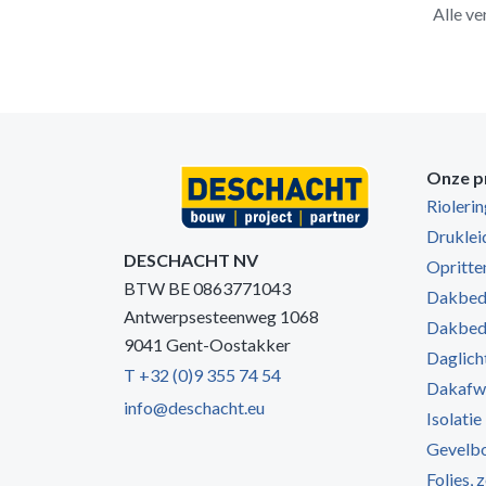
Alle ve
Onze p
Rioleri
Druklei
DESCHACHT NV
Opritten
BTW BE 0863771043
Dakbede
Antwerpsesteenweg 1068
Dakbede
9041 Gent-Oostakker
Daglich
T +32 (0)9 355 74 54
Dakafw
info@deschacht.eu
Isolatie
Gevelb
Folies, 