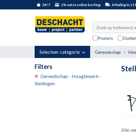
24/7
1% extra online korting
Afhaling in 11 f
Promo's
Outle
Selecteer categorie
Gereedschap
Hoo
Filters
Stel
Gereedschap - Hoogtewerk -
Stellingen
Alle ve