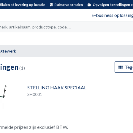
ilialen of levering op locatie
Ruime voorraden
Opvolgen bestellingen e
E-business oplossin
t
gtewerk
lingen
Teg
(1)
STELLING HAAK SPECIAAL
SH0001
rmelde prijzen zijn exclusief BTW.