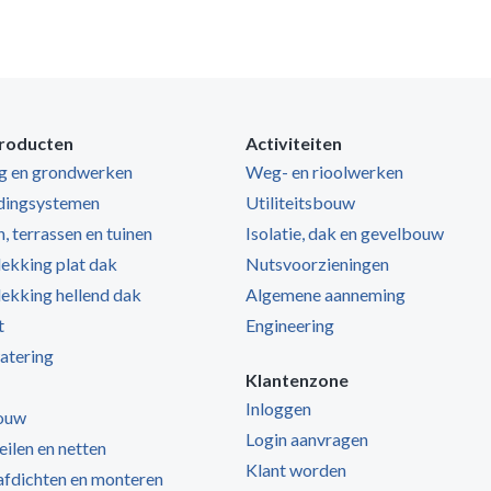
roducten
Activiteiten
ng en grondwerken
Weg- en rioolwerken
dingsystemen
Utiliteitsbouw
, terrassen en tuinen
Isolatie, dak en gevelbouw
kking plat dak
Nutsvoorzieningen
kking hellend dak
Algemene aanneming
t
Engineering
atering
Klantenzone
Inloggen
ouw
Login aanvragen
zeilen en netten
Klant worden
 afdichten en monteren