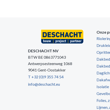
Onze p
Rioleri
Druklei
DESCHACHT NV
Opritten
BTW BE 0863771043
Dakbede
Antwerpsesteenweg 1068
Dakbede
9041 Gent-Oostakker
Daglich
T +32 (0)9 355 74 54
Dakafw
info@deschacht.eu
Isolatie
Gevelb
Folies, 
Lijmen,