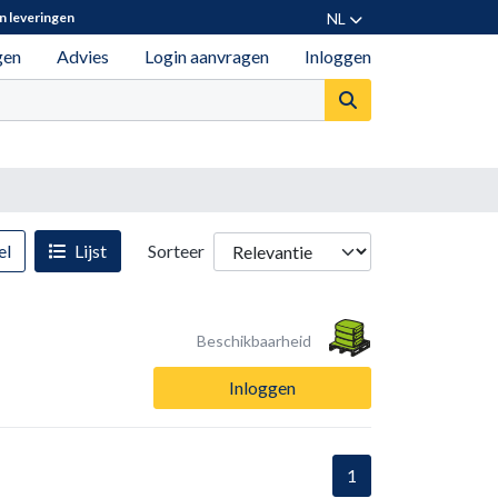
NL
n leveringen
gen
Advies
Login aanvragen
Inloggen
el
Lijst
Sorteer
Beschikbaarheid
Inloggen
1