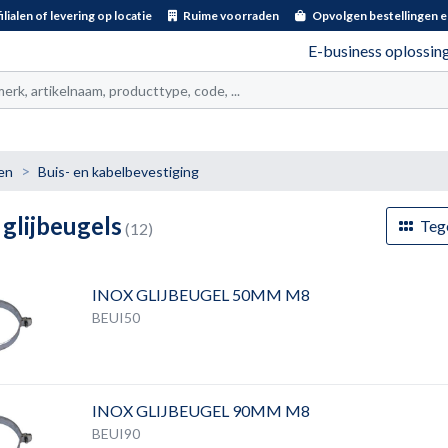
ilialen of levering op locatie
Ruime voorraden
Opvolgen bestellingen e
E-business oplossin
t
en
Buis- en kabelbevestiging
 glijbeugels
Teg
(12)
INOX GLIJBEUGEL 50MM M8
BEUI50
INOX GLIJBEUGEL 90MM M8
BEUI90