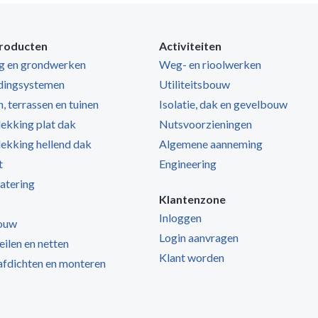
roducten
Activiteiten
ng en grondwerken
Weg- en rioolwerken
dingsystemen
Utiliteitsbouw
, terrassen en tuinen
Isolatie, dak en gevelbouw
kking plat dak
Nutsvoorzieningen
kking hellend dak
Algemene aanneming
t
Engineering
atering
Klantenzone
Inloggen
ouw
Login aanvragen
zeilen en netten
Klant worden
 afdichten en monteren