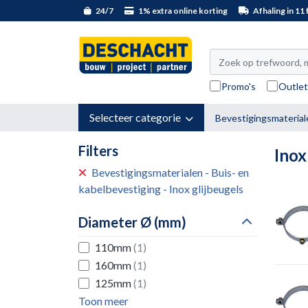
24/7
1% extra online korting
Afhaling in 11 f
Promo's
Outle
Selecteer categorie
Bevestigingsmaterial
Filters
Inox
Bevestigingsmaterialen - Buis- en
kabelbevestiging - Inox glijbeugels
Diameter Ø (mm)
110mm
(1)
160mm
(1)
125mm
(1)
Toon meer