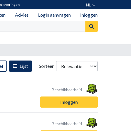
NL
n leveringen
gen
Advies
Login aanvragen
Inloggen
el
Lijst
Sorteer
Beschikbaarheid
Inloggen
Beschikbaarheid