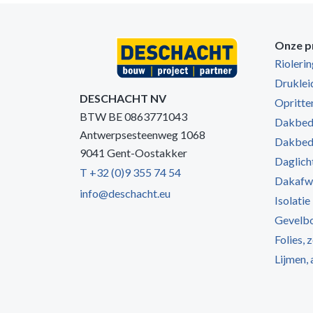
Onze p
Rioleri
Druklei
DESCHACHT NV
Opritten
BTW BE 0863771043
Dakbede
Antwerpsesteenweg 1068
Dakbede
9041 Gent-Oostakker
Daglich
T +32 (0)9 355 74 54
Dakafw
info@deschacht.eu
Isolatie
Gevelb
Folies, 
Lijmen,