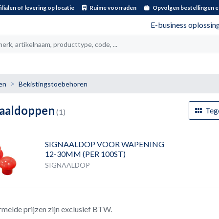
ilialen of levering op locatie
Ruime voorraden
Opvolgen bestellingen e
E-business oplossin
t
en
Bekistingstoebehoren
naaldoppen
Teg
(1)
SIGNAALDOP VOOR WAPENING
12-30MM (PER 100ST)
SIGNAALDOP
rmelde prijzen zijn exclusief BTW.