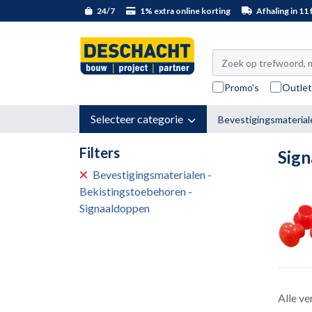
24/7
1% extra online korting
Afhaling in 11 f
Promo's
Outle
Selecteer categorie
Bevestigingsmaterial
Filters
Sig
Bevestigingsmaterialen -
Bekistingstoebehoren -
Signaaldoppen
Alle ve