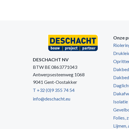
Onze p
Rioleri
Druklei
DESCHACHT NV
Opritten
BTW BE 0863771043
Dakbede
Antwerpsesteenweg 1068
Dakbede
9041 Gent-Oostakker
Daglich
T +32 (0)9 355 74 54
Dakafw
info@deschacht.eu
Isolatie
Gevelb
Folies, 
Lijmen,