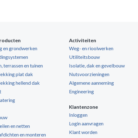
roducten
Activiteiten
ng en grondwerken
Weg- en rioolwerken
dingsystemen
Utiliteitsbouw
, terrassen en tuinen
Isolatie, dak en gevelbouw
kking plat dak
Nutsvoorzieningen
kking hellend dak
Algemene aanneming
t
Engineering
atering
Klantenzone
Inloggen
ouw
Login aanvragen
zeilen en netten
Klant worden
 afdichten en monteren