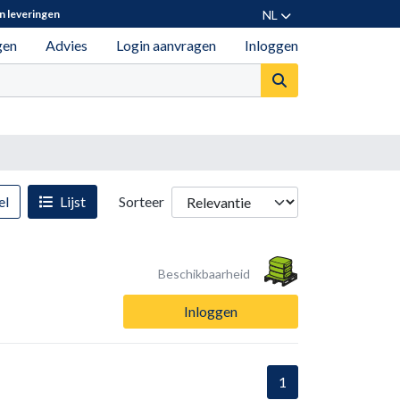
NL
n leveringen
gen
Advies
Login aanvragen
Inloggen
el
Lijst
Sorteer
Beschikbaarheid
Inloggen
1