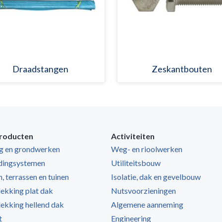
Draadstangen
Zeskantbouten
roducten
Activiteiten
ng en grondwerken
Weg- en rioolwerken
dingsystemen
Utiliteitsbouw
, terrassen en tuinen
Isolatie, dak en gevelbouw
kking plat dak
Nutsvoorzieningen
kking hellend dak
Algemene aanneming
t
Engineering