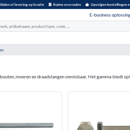
ilialen of levering op locatie
Ruime voorraden
Opvolgen bestellingen e
E-business oplossin
t
en
 bouten, moeren en draadstangen onmisbaar. Het gamma biedt opl