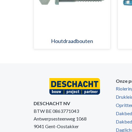
Houtdraadbouten
Onze p
Rioleri
Druklei
DESCHACHT NV
Opritten
BTW BE 0863771043
Dakbede
Antwerpsesteenweg 1068
Dakbede
9041 Gent-Oostakker
Daglich