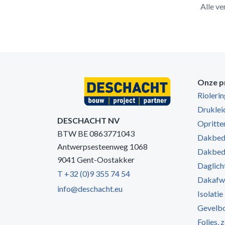
Alle ve
Onze p
Rioleri
Druklei
DESCHACHT NV
Opritten
BTW BE 0863771043
Dakbede
Antwerpsesteenweg 1068
Dakbede
9041 Gent-Oostakker
Daglich
T +32 (0)9 355 74 54
Dakafw
info@deschacht.eu
Isolatie
Gevelb
Folies, 