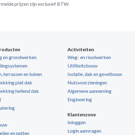
rmelde prijzen zijn exclusief BTW.
roducten
Activiteiten
ng en grondwerken
Weg- en rioolwerken
dingsystemen
Utiliteitsbouw
, terrassen en tuinen
Isolatie, dak en gevelbouw
kking plat dak
Nutsvoorzieningen
kking hellend dak
Algemene aanneming
t
Engineering
atering
Klantenzone
Inloggen
ouw
Login aanvragen
zeilen en netten