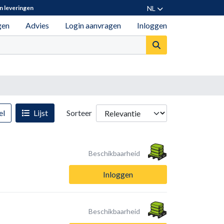
NL
n leveringen
gen
Advies
Login aanvragen
Inloggen
el
Lijst
Sorteer
Beschikbaarheid
Inloggen
Beschikbaarheid