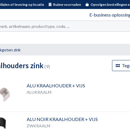
ilialen of levering op locatie
Ruime voorraden
Opvolgen bestellingen e
E-business oplossin
t
kgoten zink
lhouders zink
Teg
(9)
ALU KRAALHOUDER + VIJS
ALUKRAALM
ALU NOIR KRAALHOUDER + VIJS
ZWKRAALM