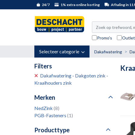
24/7
1% extra online korting
Afhaling in 11 f
Promo's
Outle
Selecteer categorie
Dakafwatering
Da
Filters
Kraa
Dakafwatering - Dakgoten zink -
Kraalhouders zink
Merken
NedZink
(8)
PGB-Fasteners
(1)
Producttype