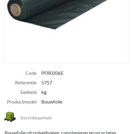
Code
PFR0206E
Referentie
5757
Eenheid
kg
Productmodel
Bouwfolie
Beschikbaarheid
Bouwfolie uit polyethyleen, copolymeren en recyclaten.