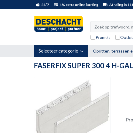
24/7
1% extra online korting
Afhaling in 11 f
Promo's
Outle
Selecteer categorie
Opritten, terrassen e
FASERFIX SUPER 300 4 H-GA
Pr