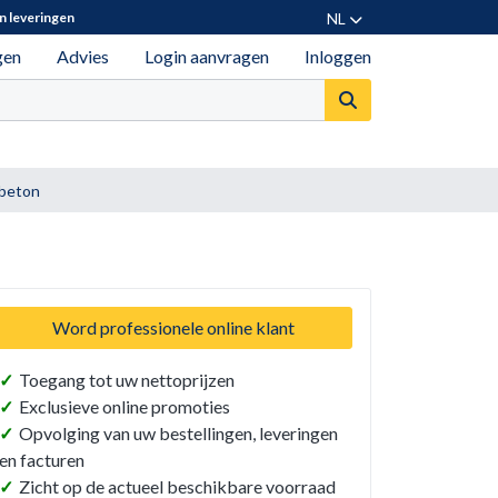
NL
n leveringen
gen
Advies
Login aanvragen
Inloggen
 beton
Word professionele online klant
✓
Toegang tot uw nettoprijzen
✓
Exclusieve online promoties
✓
Opvolging van uw bestellingen, leveringen
en facturen
✓
Zicht op de actueel beschikbare voorraad