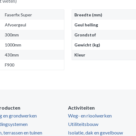
t weten)
Faserfix Super
Breedte (mm)
Afvoergeul
Geul helling
300mm
Grondstof
1000mm
Gewicht (kg)
430mm
Kleur
F900
roducten
Activiteiten
ng en grondwerken
Weg- en rioolwerken
dingsystemen
Utiliteitsbouw
, terrassen en tuinen
Isolatie, dak en gevelbouw