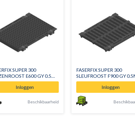
ERFIX SUPER 300
FASERFIX SUPER 300
ENROOST E600 GY 0.5M
SLEUFROOST F900 GY 0.
 25
136 / 20
Inloggen
Inloggen
Beschikbaarheid
Beschikbaa