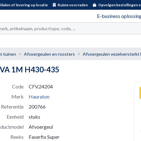
ilialen of levering op locatie
Ruime voorraden
Opvolgen bestellingen e
E-business oplossin
t
n tuinen
Afvoergeulen en roosters
Afvoergeulen vezelversterkt
LVA 1M H430-435
Code
CFV.24204
Merk
Hauraton
Referentie
200766
Eenheid
stuks
oductmodel
Afvoergeul
Reeks
Faserfix Super