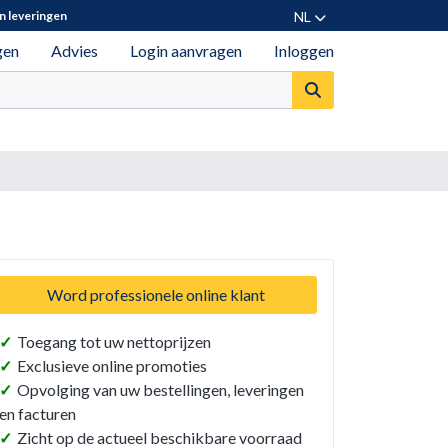
NL
n leveringen
gen
Advies
Login aanvragen
Inloggen
Word professionele online klant
✓
Toegang tot uw nettoprijzen
✓
Exclusieve online promoties
✓
Opvolging van uw bestellingen, leveringen
en facturen
✓
Zicht op de actueel beschikbare voorraad