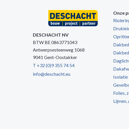
Onze p
Rioleri
Druklei
DESCHACHT NV
Opritten
BTW BE 0863771043
Dakbede
Antwerpsesteenweg 1068
Dakbede
9041 Gent-Oostakker
Daglich
T +32 (0)9 355 74 54
Dakafw
info@deschacht.eu
Isolatie
Gevelb
Folies, 
Lijmen,