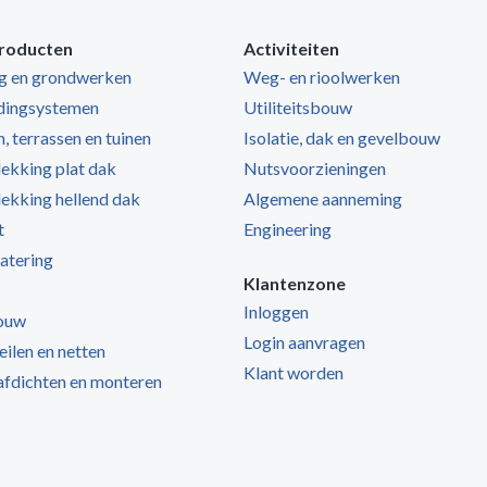
roducten
Activiteiten
ng en grondwerken
Weg- en rioolwerken
dingsystemen
Utiliteitsbouw
, terrassen en tuinen
Isolatie, dak en gevelbouw
kking plat dak
Nutsvoorzieningen
kking hellend dak
Algemene aanneming
t
Engineering
atering
Klantenzone
Inloggen
ouw
Login aanvragen
zeilen en netten
Klant worden
 afdichten en monteren