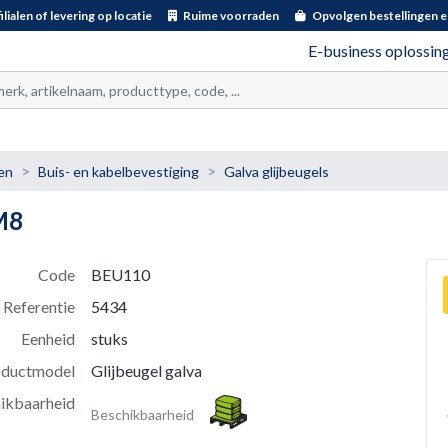
ilialen of levering op locatie
Ruime voorraden
Opvolgen bestellingen e
E-business oplossin
t
en
Buis- en kabelbevestiging
Galva glijbeugels
M8
Code
BEU110
Referentie
5434
Eenheid
stuks
oductmodel
Glijbeugel galva
ikbaarheid
Beschikbaarheid