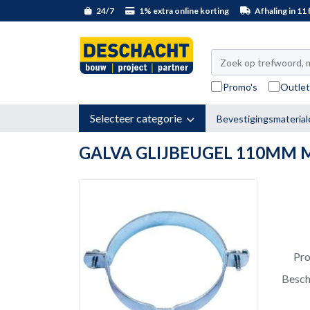
24/7
1% extra online korting
Afhaling in 11 f
Promo's
Outle
Selecteer categorie
Bevestigingsmaterial
GALVA GLIJBEUGEL 110MM 
Pr
Besch