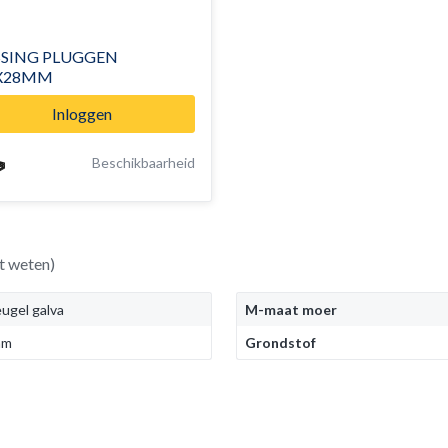
SING PLUGGEN
X28MM
Inloggen
Beschikbaarheid
t weten)
eugel galva
M-maat moer
mm
Grondstof