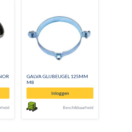
ENOR
GALVA GLIJBEUGEL 125MM
M8
Inloggen
rheid
Beschikbaarheid