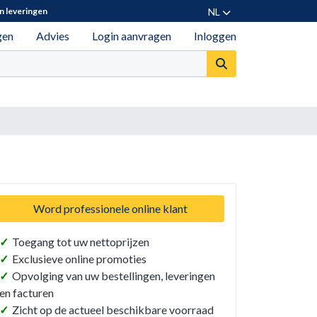
NL
n leveringen
gen
Advies
Login aanvragen
Inloggen
Word professionele online klant
✓
Toegang tot uw nettoprijzen
✓
Exclusieve online promoties
✓
Opvolging van uw bestellingen, leveringen
en facturen
✓
Zicht op de actueel beschikbare voorraad