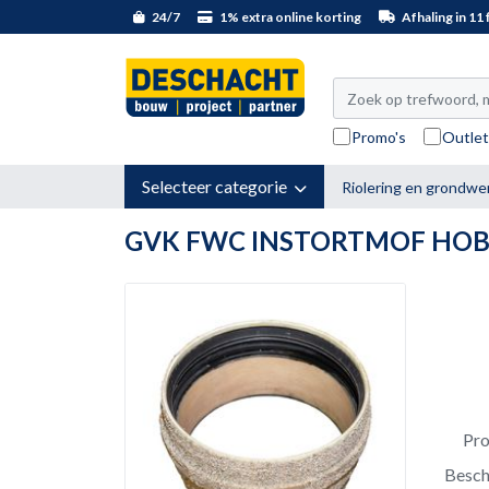
24/7
1% extra online korting
Afhaling in 11 f
Promo's
Outle
Selecteer categorie
Riolering en grondwe
GVK FWC INSTORTMOF HOBA
Pr
Besch