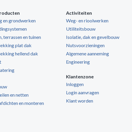
roducten
Activiteiten
ng en grondwerken
Weg- en rioolwerken
dingsystemen
Utiliteitsbouw
, terrassen en tuinen
Isolatie, dak en gevelbouw
kking plat dak
Nutsvoorzieningen
kking hellend dak
Algemene aanneming
t
Engineering
atering
Klantenzone
Inloggen
ouw
Login aanvragen
zeilen en netten
Klant worden
 afdichten en monteren