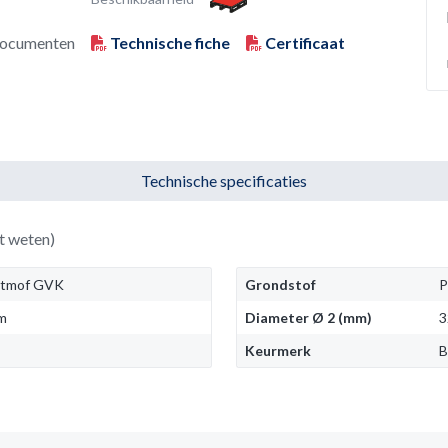
ocumenten
Technische fiche
Certificaat
Technische specificaties
t weten)
rtmof GVK
Grondstof
P
m
Diameter Ø 2 (mm)
Keurmerk