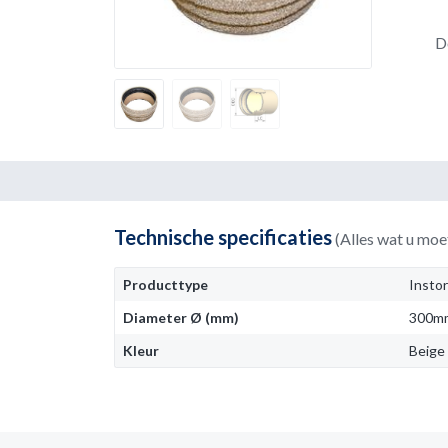
D
Technische specificaties
(Alles wat u moe
Producttype
Insto
Diameter Ø (mm)
300m
Kleur
Beige