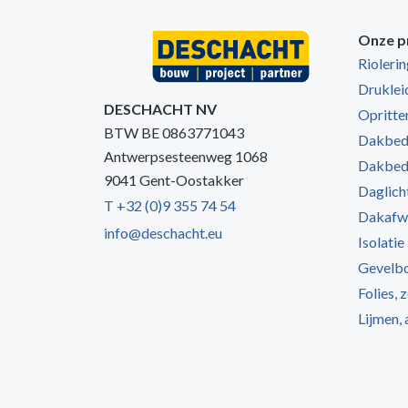
Onze p
Rioleri
Druklei
DESCHACHT NV
Opritten
BTW BE 0863771043
Dakbede
Antwerpsesteenweg 1068
Dakbede
9041 Gent-Oostakker
Daglich
T +32 (0)9 355 74 54
Dakafw
info@deschacht.eu
Isolatie
Gevelb
Folies, 
Lijmen,