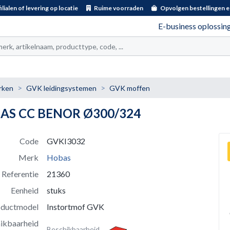
ilialen of levering op locatie
Ruime voorraden
Opvolgen bestellingen e
E-business oplossin
t
rken
GVK leidingsystemen
GVK moffen
S CC BENOR Ø300/324
Code
GVKI3032
Merk
Hobas
Referentie
21360
Eenheid
stuks
oductmodel
Instortmof GVK
ikbaarheid
Beschikbaarheid