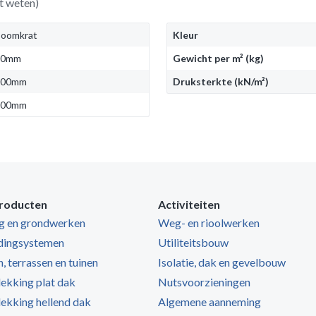
t weten)
oomkrat
Kleur
50mm
Gewicht per m² (kg)
600mm
Druksterkte (kN/m²)
600mm
roducten
Activiteiten
ng en grondwerken
Weg- en rioolwerken
dingsystemen
Utiliteitsbouw
, terrassen en tuinen
Isolatie, dak en gevelbouw
kking plat dak
Nutsvoorzieningen
kking hellend dak
Algemene aanneming