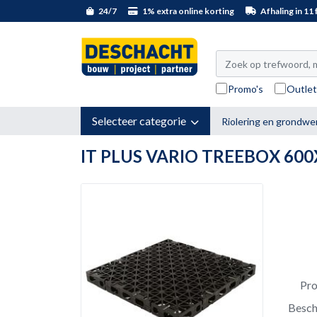
24/7
1% extra online korting
Afhaling in 11 f
Promo's
Outle
Selecteer categorie
Riolering en grondwe
IT PLUS VARIO TREEBOX 6
Pr
Besch