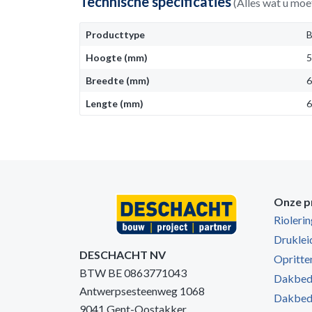
Technische specificaties
(Alles wat u moe
Producttype
B
Hoogte (mm)
Breedte (mm)
Lengte (mm)
Onze p
Rioleri
Druklei
DESCHACHT NV
Opritten
BTW BE 0863771043
Dakbede
Antwerpsesteenweg 1068
Dakbede
9041 Gent-Oostakker