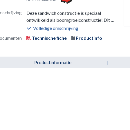
schrijving
Deze sandwich constructie is speciaal
ontwikkeld als boomgroeiconstructie! Dit is
een doeltreffende manier om een tweede
Volledige omschrijving
maaiveld (luchtlaag) te realiseren, waardoor
ocumenten
Technische fiche
Productinfo
op termijn wortelopdruk het bovenliggende
wegdek niet kan beschadigen Bovendien
zorgt de drukverdeling ervoor dat de
onderliggende laag bomenzand, dan wel
Productinformatie
|
bomengranulaat niet wordt verdicht, zodat
wortelgroei onbelemmerd plaats kan
vinden. De IT-Plus® Vario Treebox – ofwel
boomkrat – zorgt voor een stabiele
drukverdeling in de ondergrond en een
minimaal verdicht groeimedium waardoor
wortelgroei onbelemmerd kan plaatsvinden.
De boomkratten worden eventueel gevuld
met een voedingsrijk mengsel, zodat de