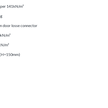
m per 141kN/m²
ng
n door losse connector
 kN/m²
 kN/m²
² (H=150mm)