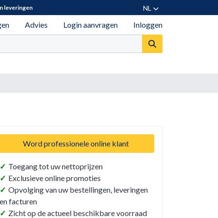
NL
n leveringen
gen
Advies
Login aanvragen
Inloggen
Word professionele online klant
✓
Toegang tot uw nettoprijzen
✓
Exclusieve online promoties
✓
Opvolging van uw bestellingen, leveringen
en facturen
✓
Zicht op de actueel beschikbare voorraad