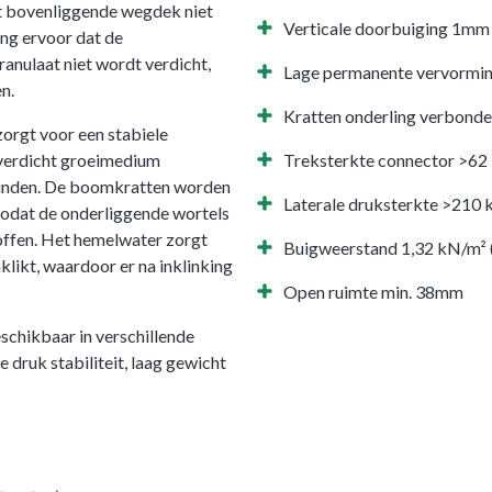
et bovenliggende wegdek niet
Verticale doorbuiging 1m
ng ervoor dat de
nulaat niet wordt verdicht,
Lage permanente vervormi
n.
Kratten onderling verbonde
orgt voor een stabiele
 verdicht groeimedium
Treksterkte connector >62
inden. De boomkratten worden
Laterale druksterkte >210
zodat de onderliggende wortels
offen. Het hemelwater zorgt
Buigweerstand 1,32 kN/m
klikt, waardoor er na inklinking
Open ruimte min. 38mm
schikbaar in verschillende
 druk stabiliteit, laag gewicht