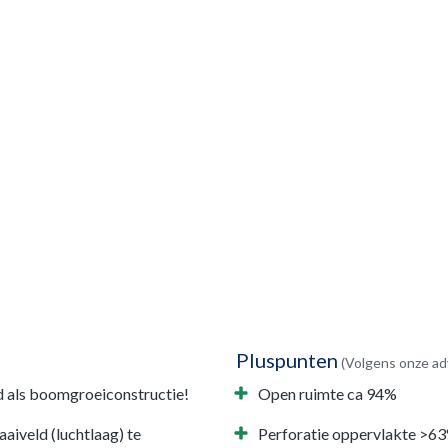
onderliggende wortels altijd voorzien
worden van de nodige voedingsstoffen. Het
hemelwater zorgt ervoor, dat het
ingeveegde mengsel uiteindelijk inklikt,
waardoor er na inklinking een tweede
maaiveld (luchtlaag) ontstaat. Thermisch
stabiele IT-Plus® Vario Treebox is
beschikbaar in verschillende hoogtes in
functie van de inbouwhoogte, met hoge druk
stabiliteit, laag gewicht en maximale
berging.
Pluspunten
(Volgens onze ad
d als boomgroeiconstructie!
Open ruimte ca 94%
aiveld (luchtlaag) te
Perforatie oppervlakte >6