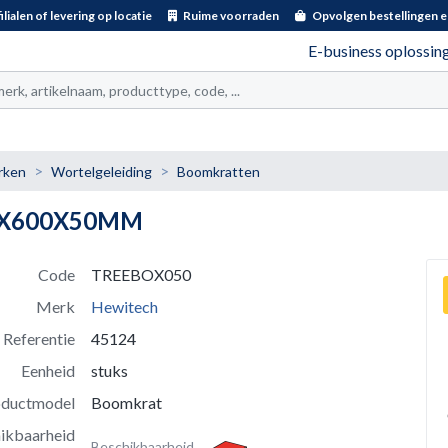
ilialen of levering op locatie
Ruime voorraden
Opvolgen bestellingen e
E-business oplossin
t
rken
Wortelgeleiding
Boomkratten
00X600X50MM
Code
TREEBOX050
Merk
Hewitech
Referentie
45124
Eenheid
stuks
oductmodel
Boomkrat
ikbaarheid
Beschikbaarheid