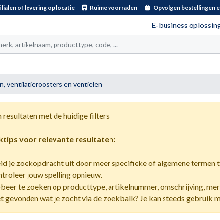
ilialen of levering op locatie
Ruime voorraden
Opvolgen bestellingen e
E-business oplossin
t
n, ventilatieroosters en ventielen
 resultaten met de huidige filters
tips voor relevante resultaten:
eid je zoekopdracht uit door meer specifieke of algemene termen t
ntroleer jouw spelling opnieuw.
obeer te zoeken op producttype, artikelnummer, omschrijving, me
et gevonden wat je zocht via de zoekbalk? Je kan steeds gebruik m