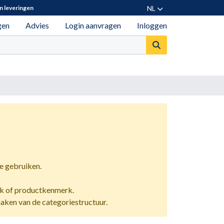
NL
n leveringen
gen
Advies
Login aanvragen
Inloggen
e gebruiken.
rk of productkenmerk.
aken van de categoriestructuur.