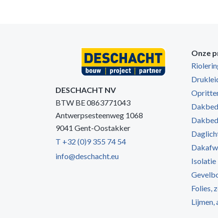
Onze p
Rioleri
Druklei
DESCHACHT NV
Opritten
BTW BE 0863771043
Dakbede
Antwerpsesteenweg 1068
Dakbede
9041 Gent-Oostakker
Daglich
T +32 (0)9 355 74 54
Dakafw
info@deschacht.eu
Isolatie
Gevelb
Folies, 
Lijmen,