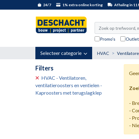
24/7
1% extra online korting
Afhaling in 11 f
Promo's
Outle
Selecteer categorie
HVAC
Ventilatore
Filters
Geen
HVAC - Ventilatoren,
ventilatieroosters en ventielen -
Zoek
Kaproosters met terugslagklep
- Br
- Co
- Pr
- Ni