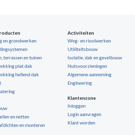
roducten
Activiteiten
ng en grondwerken
Weg- en rioolwerken
dingsystemen
Utiliteitsbouw
, terrassen en tuinen
Isolatie, dak en gevelbouw
kking plat dak
Nutsvoorzieningen
kking hellend dak
Algemene aanneming
t
Engineering
atering
Klantenzone
Inloggen
ouw
Login aanvragen
zeilen en netten
Klant worden
 afdichten en monteren