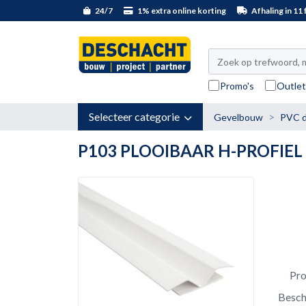
24/7
1% extra online korting
Afhaling in 11 f
Promo's
Outle
Selecteer categorie
Gevelbouw
PVC d
P103 PLOOIBAAR H-PROFIEL
Pr
Besch