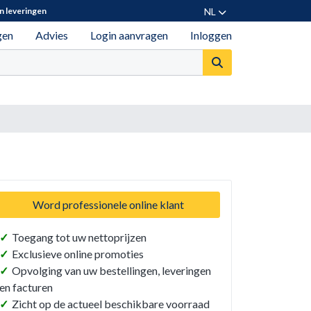
NL
n leveringen
gen
Advies
Login aanvragen
Inloggen
Word professionele online klant
✓
Toegang tot uw nettoprijzen
✓
Exclusieve online promoties
✓
Opvolging van uw bestellingen, leveringen
en facturen
✓
Zicht op de actueel beschikbare voorraad