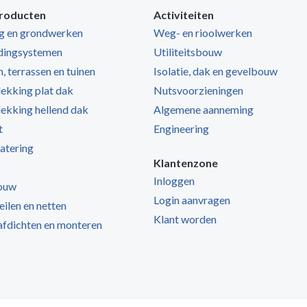
roducten
Activiteiten
ng en grondwerken
Weg- en rioolwerken
dingsystemen
Utiliteitsbouw
, terrassen en tuinen
Isolatie, dak en gevelbouw
kking plat dak
Nutsvoorzieningen
kking hellend dak
Algemene aanneming
t
Engineering
atering
Klantenzone
Inloggen
ouw
Login aanvragen
zeilen en netten
Klant worden
 afdichten en monteren