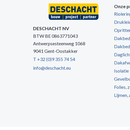
Onze p
Rioleri
Druklei
DESCHACHT NV
Opritten
BTW BE 0863771043
Dakbede
Antwerpsesteenweg 1068
Dakbede
9041 Gent-Oostakker
Daglich
T +32 (0)9 355 74 54
Dakafw
info@deschacht.eu
Isolatie
Gevelb
Folies, 
Lijmen,