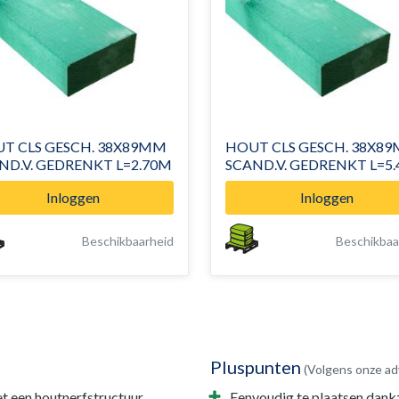
T CLS GESCH. 38X89MM
HOUT CLS GESCH. 38X8
ND.V. GEDRENKT L=2.70M
SCAND.V. GEDRENKT L=5
Inloggen
Inloggen
Beschikbaarheid
Beschikbaa
Pluspunten
(Volgens onze ad
 een houtnerfstructuur.
Eenvoudig te plaatsen dankz