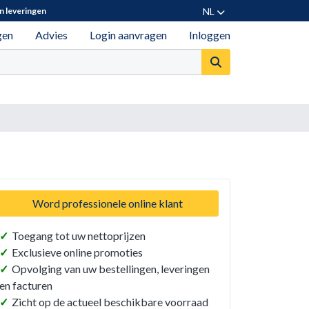
NL
n leveringen
gen
Advies
Login aanvragen
Inloggen
Word professionele online klant
✓
Toegang tot uw nettoprijzen
✓
Exclusieve online promoties
✓
Opvolging van uw bestellingen, leveringen
en facturen
✓
Zicht op de actueel beschikbare voorraad