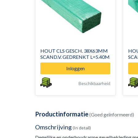
HOUT CLS GESCH. 38X63MM
HOU
SCAND.V. GEDRENKT L=5.40M
SCA
Inloggen
Beschikbaarheid
Productinformatie
(Goed geïnformeerd)
Omschrijving
(In detail)
Degelijke en onderhoudsarme gevelbekleding met