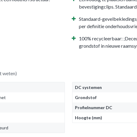
bevestigingclips. Standaar
Standaard-gevelbekledingsp
per definitie onderhoudsvrie
100% recycleerbaar: ;Dece
grondstof in nieuwe raams
t weten)
DC systemen
het
Grondstof
Profielnummer DC
Hoogte (mm)
leurd