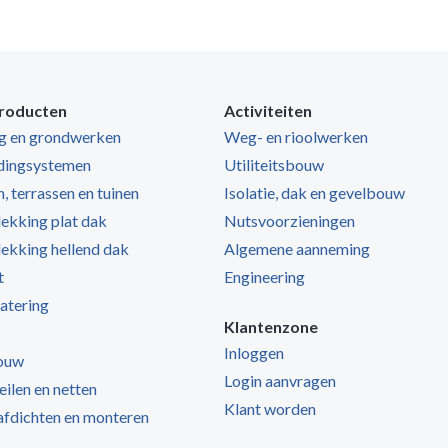
roducten
Activiteiten
ng en grondwerken
Weg- en rioolwerken
dingsystemen
Utiliteitsbouw
, terrassen en tuinen
Isolatie, dak en gevelbouw
kking plat dak
Nutsvoorzieningen
kking hellend dak
Algemene aanneming
t
Engineering
atering
Klantenzone
Inloggen
ouw
Login aanvragen
zeilen en netten
Klant worden
 afdichten en monteren