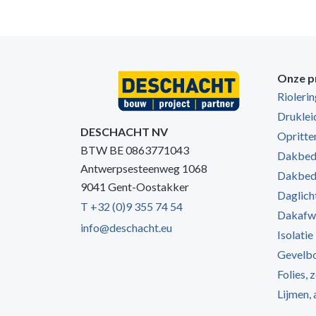
Onze p
Rioleri
Druklei
DESCHACHT NV
Opritten
BTW BE 0863771043
Dakbede
Antwerpsesteenweg 1068
Dakbede
9041 Gent-Oostakker
Daglich
T +32 (0)9 355 74 54
Dakafw
info@deschacht.eu
Isolatie
Gevelb
Folies, 
Lijmen,