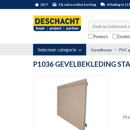
24/7
1% extra online korting
Afhaling in 11 f
Promo's
Outle
Selecteer categorie
Gevelbouw
PVC g
P1036 GEVELBEKLEDING ST
Pr