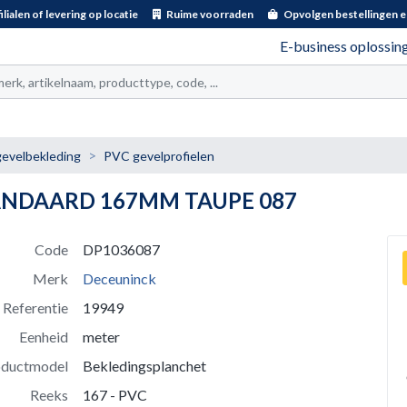
ilialen of levering op locatie
Ruime voorraden
Opvolgen bestellingen e
E-business oplossin
t
evelbekleding
PVC gevelprofielen
ANDAARD 167MM TAUPE 087
Code
DP1036087
Merk
Deceuninck
Referentie
19949
Eenheid
meter
oductmodel
Bekledingsplanchet
Reeks
167 - PVC