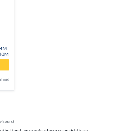
9MM
.40M
rheid
viseurs)
ij het tand- en groefsysteem en onzichtbare