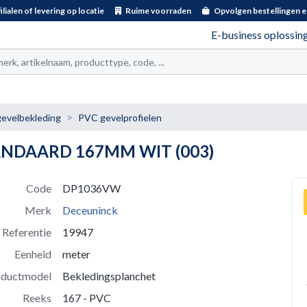
ilialen of levering op locatie
Ruime voorraden
Opvolgen bestellingen e
E-business oplossin
t
evelbekleding
PVC gevelprofielen
ANDAARD 167MM WIT (003)
Code
DP1036VW
Merk
Deceuninck
Referentie
19947
Eenheid
meter
oductmodel
Bekledingsplanchet
Reeks
167 - PVC