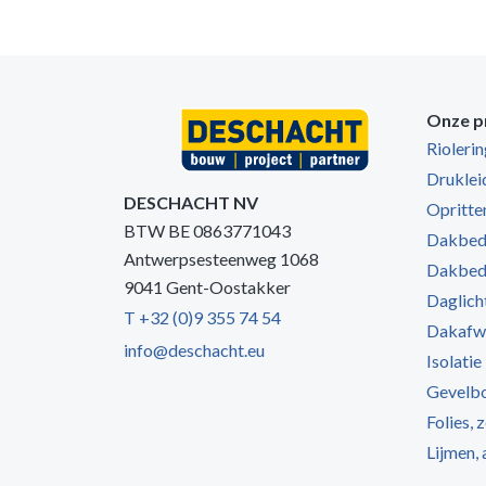
Onze p
Rioleri
Druklei
DESCHACHT NV
Opritten
BTW BE 0863771043
Dakbede
Antwerpsesteenweg 1068
Dakbede
9041 Gent-Oostakker
Daglich
T +32 (0)9 355 74 54
Dakafw
info@deschacht.eu
Isolatie
Gevelb
Folies, 
Lijmen,