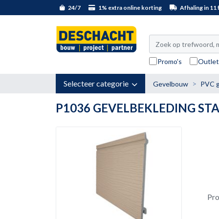
24/7
1% extra online korting
Afhaling in 11 f
Promo's
Outle
Selecteer categorie
Gevelbouw
PVC g
P1036 GEVELBEKLEDING ST
Pr