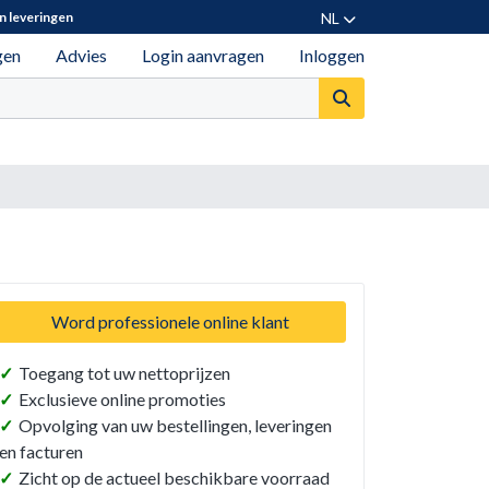
NL
n leveringen
gen
Advies
Login aanvragen
Inloggen
Word professionele online klant
✓
Toegang tot uw nettoprijzen
✓
Exclusieve online promoties
✓
Opvolging van uw bestellingen, leveringen
en facturen
✓
Zicht op de actueel beschikbare voorraad