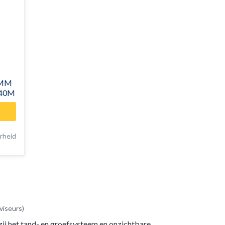
9MM
.40M
rheid
viseurs)
ij het tand- en groefsysteem en onzichtbare