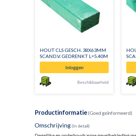
HOUT CLS GESCH. 38X63MM
HOU
SCAND.V. GEDRENKT L=5.40M
SCA
Inloggen
Beschikbaarheid
Productinformatie
(Goed geïnformeerd)
Omschrijving
(In detail)
Degelijke en onderhoudsarme gevelbekleding met