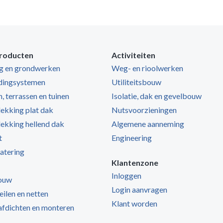
roducten
Activiteiten
ng en grondwerken
Weg- en rioolwerken
dingsystemen
Utiliteitsbouw
, terrassen en tuinen
Isolatie, dak en gevelbouw
kking plat dak
Nutsvoorzieningen
kking hellend dak
Algemene aanneming
t
Engineering
atering
Klantenzone
Inloggen
ouw
Login aanvragen
zeilen en netten
Klant worden
 afdichten en monteren