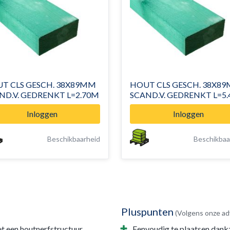
T CLS GESCH. 38X89MM
HOUT CLS GESCH. 38X8
ND.V. GEDRENKT L=2.70M
SCAND.V. GEDRENKT L=5
Inloggen
Inloggen
Beschikbaarheid
Beschikbaa
Pluspunten
(Volgens onze ad
 een houtnerfstructuur.
Eenvoudig te plaatsen dankz