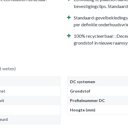
bevestigingclips. Standaar
Standaard-gevelbekledingsp
per definitie onderhoudsvrie
100% recycleerbaar: ;Dece
grondstof in nieuwe raams
t weten)
DC systemen
het
Grondstof
wit
Profielnummer DC
Hoogte (mm)
leurd