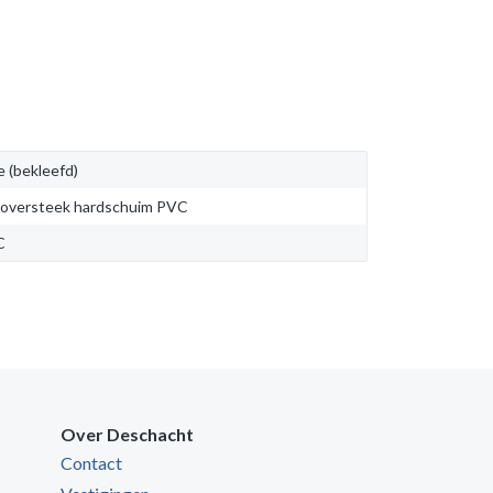
e (bekleefd)
oversteek hardschuim PVC
C
Over Deschacht
Contact