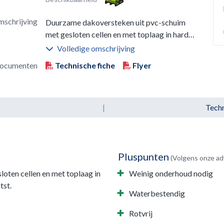
schrijving
Duurzame dakoversteken uit pvc-schuim
met gesloten cellen en met toplaag in harde
pvc. Makkelijk te verwerken en snel
Volledige omschrijving
geplaatst.
ocumenten
Technische fiche
Flyer
|
Techn
Pluspunten
(Volgens onze ad
oten cellen en met toplaag in
Weinig onderhoud nodig
tst.
Waterbestendig
Rotvrij