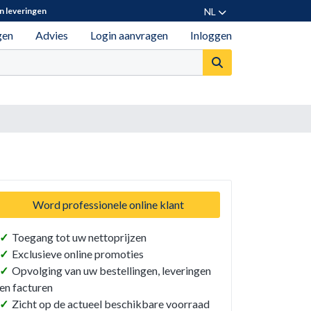
NL
n leveringen
gen
Advies
Login aanvragen
Inloggen
Word professionele online klant
✓
Toegang tot uw nettoprijzen
✓
Exclusieve online promoties
✓
Opvolging van uw bestellingen, leveringen
en facturen
✓
Zicht op de actueel beschikbare voorraad