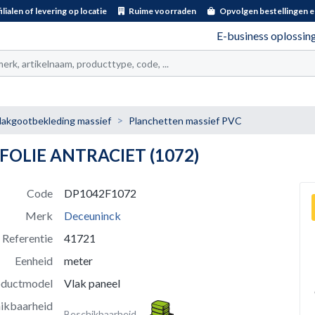
ilialen of levering op locatie
Ruime voorraden
Opvolgen bestellingen e
E-business oplossin
t
akgootbekleding massief
Planchetten massief PVC
FOLIE ANTRACIET (1072)
Code
DP1042F1072
Merk
Deceuninck
Referentie
41721
Eenheid
meter
oductmodel
Vlak paneel
ikbaarheid
Beschikbaarheid