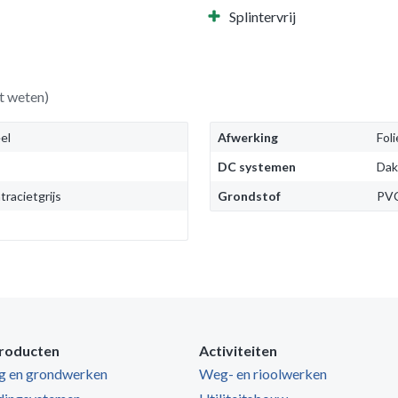
Splintervrij
t weten)
el
Afwerking
Foli
DC systemen
Dak
tracietgrijs
Grondstof
PV
roducten
Activiteiten
ng en grondwerken
Weg- en rioolwerken