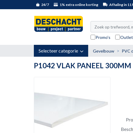
24/7
1% extra online korting
Afhaling in 11 f
Promo's
Outle
Selecteer categorie
Gevelbouw
PVC d
P1042 VLAK PANEEL 300MM 
Pr
Besch