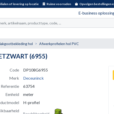
ilialen of levering op locatie
Ruime voorraden
Opvolgen bestellingen e
E-business oplossin
t
akgootbekleding hol
Afwerkprofielen hol PVC
IETZWART (6955)
Code
DP108G6955
Merk
Deceuninck
Referentie
63754
Eenheid
meter
oductmodel
H-profiel
ikbaarheid
Beschikbaarheid