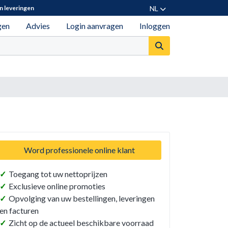
NL
n leveringen
gen
Advies
Login aanvragen
Inloggen
Word professionele online klant
✓
Toegang tot uw nettoprijzen
✓
Exclusieve online promoties
✓
Opvolging van uw bestellingen, leveringen
en facturen
✓
Zicht op de actueel beschikbare voorraad