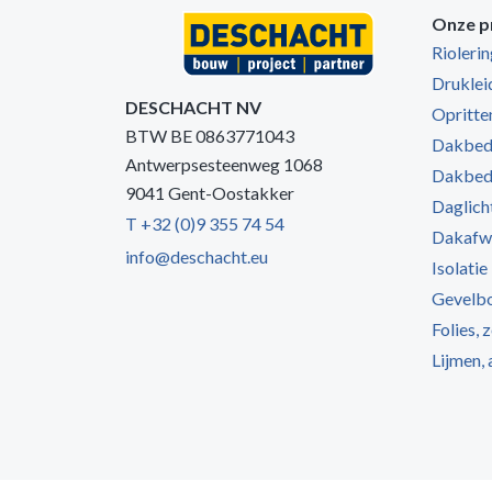
Onze p
Rioleri
Druklei
DESCHACHT NV
Opritten
BTW BE 0863771043
Dakbede
Antwerpsesteenweg 1068
Dakbede
9041 Gent-Oostakker
Daglich
T +32 (0)9 355 74 54
Dakafw
info@deschacht.eu
Isolatie
Gevelb
Folies, 
Lijmen,