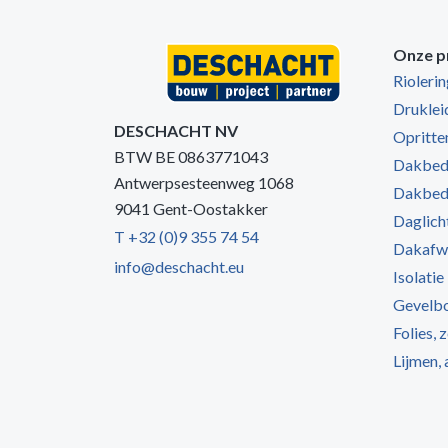
Onze p
Rioleri
Druklei
DESCHACHT NV
Opritten
BTW BE 0863771043
Dakbede
Antwerpsesteenweg 1068
Dakbede
9041 Gent-Oostakker
Daglich
T +32 (0)9 355 74 54
Dakafw
info@deschacht.eu
Isolatie
Gevelb
Folies, 
Lijmen,