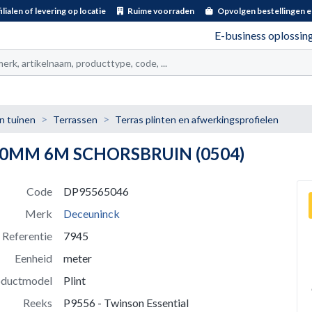
ilialen of levering op locatie
Ruime voorraden
Opvolgen bestellingen e
E-business oplossin
t
n tuinen
Terrassen
Terras plinten en afwerkingsprofielen
10MM 6M SCHORSBRUIN (0504)
Code
DP95565046
Merk
Deceuninck
Referentie
7945
Eenheid
meter
oductmodel
Plint
Reeks
P9556 - Twinson Essential