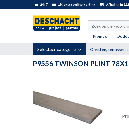
24/7
1% extra online korting
Afhaling in 11 f
Promo's
Outle
Selecteer categorie
Opritten, terrassen e
P9556 TWINSON PLINT 78X
Pr