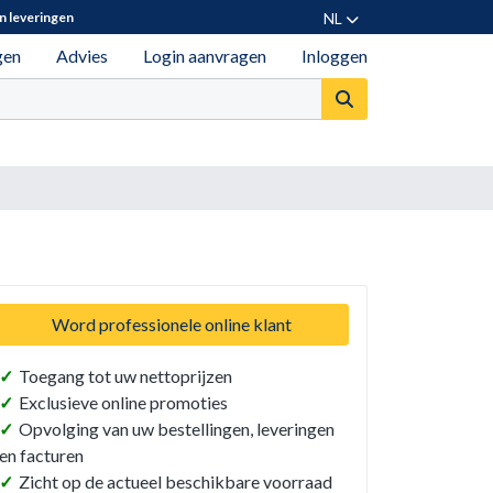
NL
n leveringen
gen
Advies
Login aanvragen
Inloggen
Word professionele online klant
✓
Toegang tot uw nettoprijzen
✓
Exclusieve online promoties
✓
Opvolging van uw bestellingen, leveringen
en facturen
✓
Zicht op de actueel beschikbare voorraad