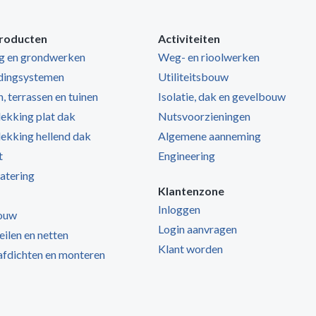
roducten
Activiteiten
ng en grondwerken
Weg- en rioolwerken
dingsystemen
Utiliteitsbouw
, terrassen en tuinen
Isolatie, dak en gevelbouw
kking plat dak
Nutsvoorzieningen
kking hellend dak
Algemene aanneming
t
Engineering
atering
Klantenzone
Inloggen
ouw
Login aanvragen
zeilen en netten
Klant worden
 afdichten en monteren