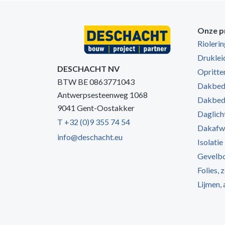
Onze p
Rioleri
Druklei
DESCHACHT NV
Opritten
BTW BE 0863771043
Dakbede
Antwerpsesteenweg 1068
Dakbede
9041 Gent-Oostakker
Daglich
T +32 (0)9 355 74 54
Dakafw
info@deschacht.eu
Isolatie
Gevelb
Folies, 
Lijmen,