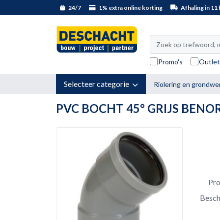
24/7
1% extra online korting
Afhaling in 11 f
Promo's
Outle
Selecteer categorie
Riolering en grondwe
PVC BOCHT 45° GRIJS BEN
Pr
Besch