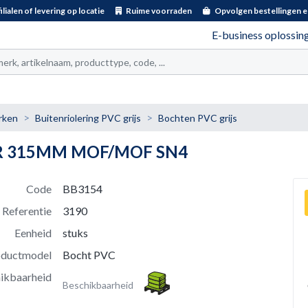
ilialen of levering op locatie
Ruime voorraden
Opvolgen bestellingen e
E-business oplossin
t
rken
Buitenriolering PVC grijs
Bochten PVC grijs
OR 315MM MOF/MOF SN4
Code
BB3154
Referentie
3190
Eenheid
stuks
oductmodel
Bocht PVC
ikbaarheid
Beschikbaarheid