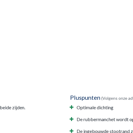
Pluspunten
(Volgens onze ad
eide zijden.
Optimale dichting
De rubbermanchet wordt op 
De ingebouwde stootrand zor