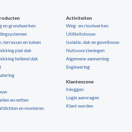
roducten
Activiteiten
ng en grondwerken
Weg- en rioolwerken
dingsystemen
Utiliteitsbouw
, terrassen en tuinen
Isolatie, dak en gevelbouw
kking plat dak
Nutsvoorzieningen
kking hellend dak
Algemene aanneming
t
Engineering
atering
Klantenzone
Inloggen
ouw
Login aanvragen
zeilen en netten
Klant worden
 afdichten en monteren