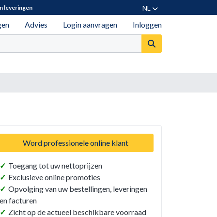
NL
n leveringen
gen
Advies
Login aanvragen
Inloggen
Word professionele online klant
✓
Toegang tot uw nettoprijzen
✓
Exclusieve online promoties
✓
Opvolging van uw bestellingen, leveringen
en facturen
✓
Zicht op de actueel beschikbare voorraad