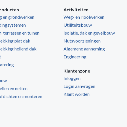
roducten
Activiteiten
ng en grondwerken
Weg- en rioolwerken
dingsystemen
Utiliteitsbouw
, terrassen en tuinen
Isolatie, dak en gevelbouw
kking plat dak
Nutsvoorzieningen
kking hellend dak
Algemene aanneming
t
Engineering
atering
Klantenzone
Inloggen
ouw
Login aanvragen
zeilen en netten
Klant worden
 afdichten en monteren