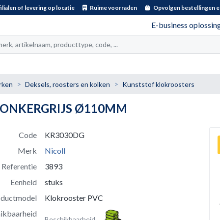
ilialen of levering op locatie
Ruime voorraden
Opvolgen bestellingen e
E-business oplossin
t
rken
Deksels, roosters en kolken
Kunststof klokroosters
DONKERGRIJS Ø110MM
Code
KR3030DG
Merk
Nicoll
Referentie
3893
Eenheid
stuks
oductmodel
Klokrooster PVC
ikbaarheid
Beschikbaarheid