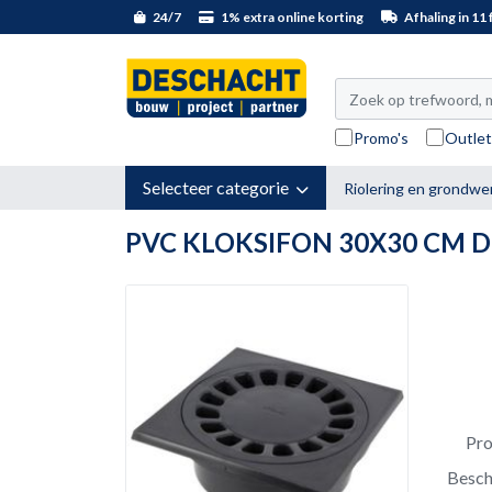
24/7
1% extra online korting
Afhaling in 11 f
Promo's
Outle
Selecteer categorie
Riolering en grondwe
PVC KLOKSIFON 30X30 CM 
Pr
Besch