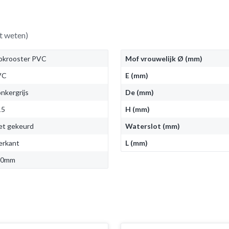
t weten)
okrooster PVC
Mof vrouwelijk Ø (mm)
VC
E (mm)
nkergrijs
De (mm)
15
H (mm)
et gekeurd
Waterslot (mm)
erkant
L (mm)
10mm