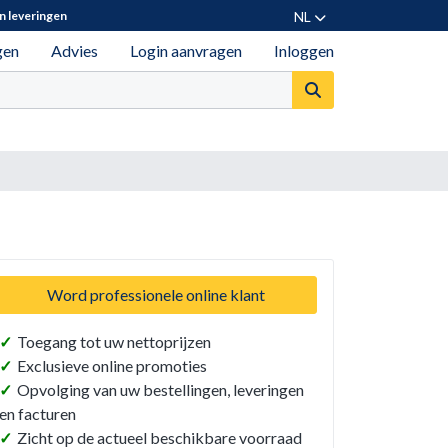
NL
n leveringen
gen
Advies
Login aanvragen
Inloggen
Word professionele online klant
✓
Toegang tot uw nettoprijzen
✓
Exclusieve online promoties
✓
Opvolging van uw bestellingen, leveringen
en facturen
✓
Zicht op de actueel beschikbare voorraad