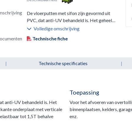
schrijving
De vloerputten met sifon zijn gevormd uit
PVC, dat anti-UV behandeld is. Het geheel is
in te metselen en is voorzien van een
Volledige omschrijving
vierkante onderplaat met verticale uitgang.
ocumenten
Technische fiche
De rooster is versterkt en afneembaar.
Belastbaar tot 1,5T behalve KR1515: 800
kg.
|
Technische specificaties
|
Toepassing
at anti-UV behandeld is. Het
Voor het afvoeren van overtoll
erkante onderplaat met verticale
binnenplaatsen, kelders, garage
Belastbaar tot 1,5T behalve
enz.