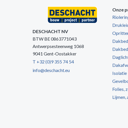
Onze p
Rioleri
Druklei
DESCHACHT NV
Opritten
BTW BE 0863771043
Dakbede
Antwerpsesteenweg 1068
Dakbede
9041 Gent-Oostakker
Daglich
T +32 (0)9 355 74 54
Dakafw
info@deschacht.eu
Isolatie
Gevelb
Folies, 
Lijmen,