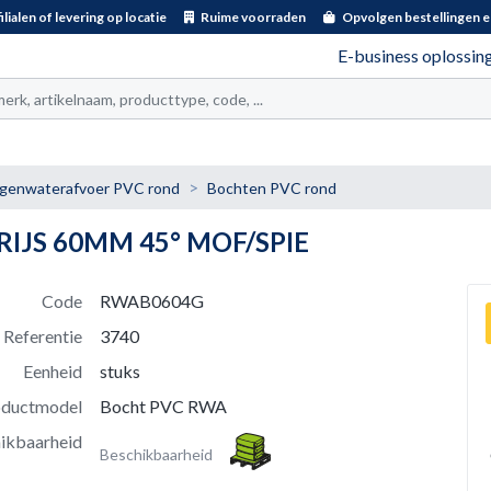
ilialen of levering op locatie
Ruime voorraden
Opvolgen bestellingen e
E-business oplossin
t
genwaterafvoer PVC rond
Bochten PVC rond
IJS 60MM 45° MOF/SPIE
Code
RWAB0604G
Referentie
3740
Eenheid
stuks
oductmodel
Bocht PVC RWA
ikbaarheid
Beschikbaarheid