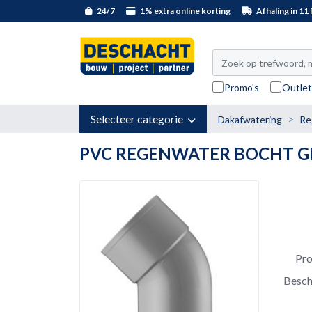
24/7
1% extra online korting
Afhaling in 11 f
Promo's
Outle
Selecteer categorie
Dakafwatering
Re
PVC REGENWATER BOCHT GR
Pr
Besch