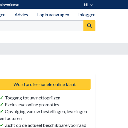
NL
n leveringen
gen
Advies
Login aanvragen
Inloggen
Word professionele online klant
✓
Toegang tot uw nettoprijzen
✓
Exclusieve online promoties
✓
Opvolging van uw bestellingen, leveringen
en facturen
✓
Zicht op de actueel beschikbare voorraad