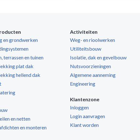
roducten
Activiteiten
ng en grondwerken
Weg- en rioolwerken
dingsystemen
Utiliteitsbouw
, terrassen en tuinen
Isolatie, dak en gevelbouw
kking plat dak
Nutsvoorzieningen
kking hellend dak
Algemene aanneming
t
Engineering
atering
Klantenzone
Inloggen
ouw
Login aanvragen
zeilen en netten
Klant worden
 afdichten en monteren