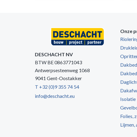
Onze p
Rioleri
Druklei
DESCHACHT NV
Opritten
BTW BE 0863771043
Dakbede
Antwerpsesteenweg 1068
Dakbede
9041 Gent-Oostakker
Daglich
T +32 (0)9 355 74 54
Dakafw
info@deschacht.eu
Isolatie
Gevelb
Folies, 
Lijmen,