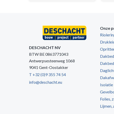
Onze p
Rioleri
Druklei
DESCHACHT NV
Opritten
BTW BE 0863771043
Dakbede
Antwerpsesteenweg 1068
Dakbede
9041 Gent-Oostakker
Daglich
T +32 (0)9 355 74 54
Dakafw
info@deschacht.eu
Isolatie
Gevelb
Folies, 
Lijmen,