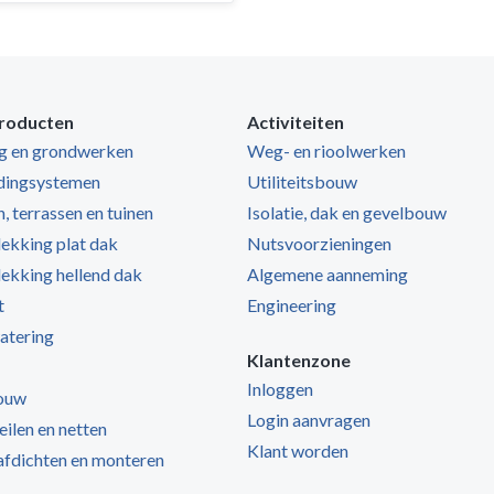
roducten
Activiteiten
ng en grondwerken
Weg- en rioolwerken
dingsystemen
Utiliteitsbouw
, terrassen en tuinen
Isolatie, dak en gevelbouw
kking plat dak
Nutsvoorzieningen
kking hellend dak
Algemene aanneming
t
Engineering
atering
Klantenzone
Inloggen
ouw
Login aanvragen
zeilen en netten
Klant worden
 afdichten en monteren