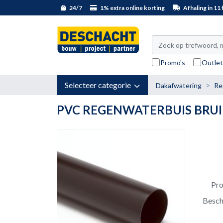
24/7
1% extra online korting
Afhaling in 11 f
Promo's
Outle
Selecteer categorie
Dakafwatering
Re
PVC REGENWATERBUIS BRU
Pr
Besch