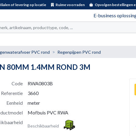
ilialen of levering op locatie
Ruime voorraden
Opvolgen bestellingen e
E-business oplossin
t
genwaterafvoer PVC rond
Regenpijpen PVC rond
IN 80MM 1.4MM ROND 3M
Code
RWA0803B
Referentie
3660
Eenheid
meter
oductmodel
Mofbuis PVC RWA
ikbaarheid
Beschikbaarheid