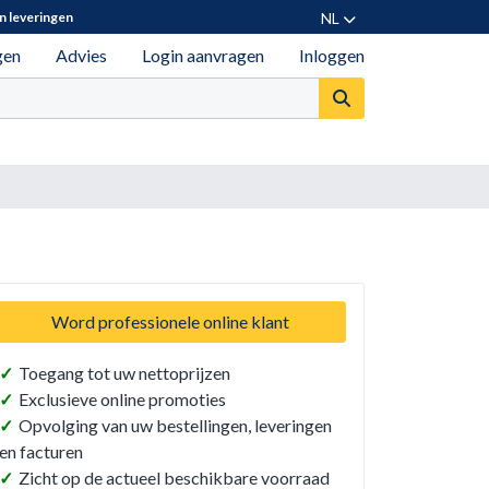
NL
n leveringen
gen
Advies
Login aanvragen
Inloggen
Word professionele online klant
✓
Toegang tot uw nettoprijzen
✓
Exclusieve online promoties
✓
Opvolging van uw bestellingen, leveringen
en facturen
✓
Zicht op de actueel beschikbare voorraad