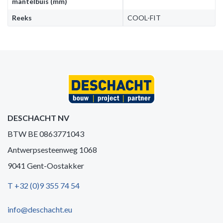
mantelbuis (mm)
Reeks
COOL-FIT
DESCHACHT NV
BTW BE 0863771043
Antwerpsesteenweg 1068
9041 Gent-Oostakker
T +32 (0)9 355 74 54
info@deschacht.eu