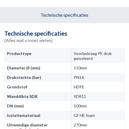
Technische specificaties
Technische specificaties
(Alles wat u moet weten)
Producttype
Voorlaskraag PE druk
geïsoleerd
Diameter Ø (mm)
110mm
Druksterkte (bar)
PN16
Grondstof
HDPE
Wanddikte SDR
SDR11
DN (mm)
100mm
Isolatiemateriaal
GF HE foam
Uitwendige diameter
270mm